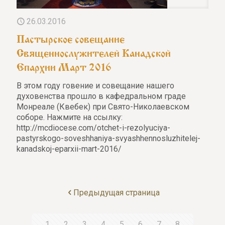
26.03.2016
Пастырское совещание
Священнослужителей Канадской
Епархии Март 2016
В этом году говение и совещание нашего
духовенства прошло в кафедральном граде
Монреале (Квебек) при Свято-Николаевском
соборе. Нажмите на ссылку:
http://mcdiocese.com/otchet-i-rezolyuciya-
pastyrskogo-soveshhaniya-svyashhennosluzhitelej-
kanadskoj-eparxii-mart-2016/
Предыдущая страница
1
2
3
4
5
6
7
8