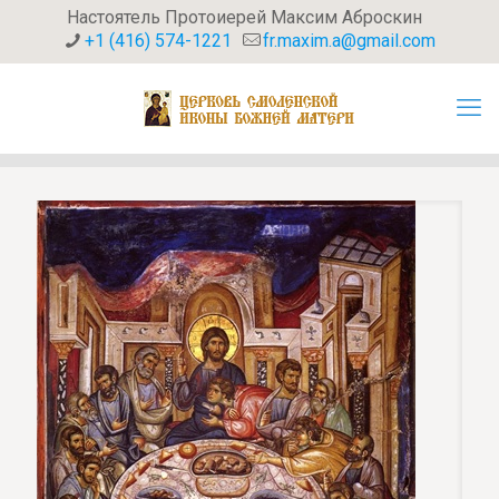
Настоятель Протоиерей Максим Аброскин
+1 (416) 574-1221
fr.maxim.a@gmail.com