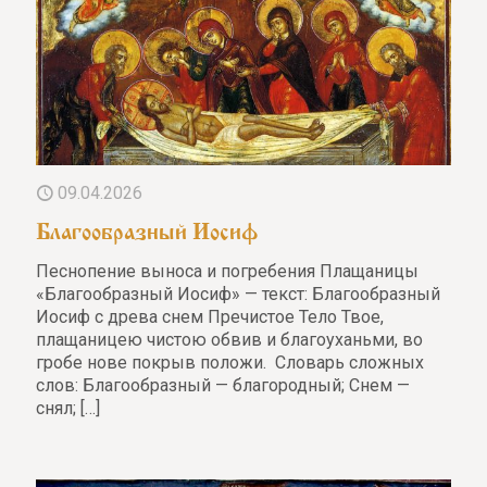
09.04.2026
Благообразный Иосиф
Песнопение выноса и погребения Плащаницы
«Благообразный Иосиф» — текст: Благообразный
Иосиф с древа снем Пречистое Тело Твое,
плащаницею чистою обвив и благоуханьми, во
гробе нове покрыв положи. Словарь сложных
слов: Благообразный — благородный; Снем —
снял;
[…]