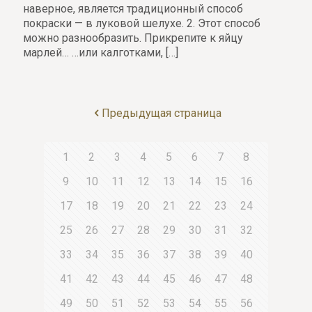
наверное, является традиционный способ
покраски — в луковой шелухе. 2. Этот способ
можно разнообразить. Прикрепите к яйцу
марлей… …или калготками,
[…]
Предыдущая страница
1
2
3
4
5
6
7
8
9
10
11
12
13
14
15
16
17
18
19
20
21
22
23
24
25
26
27
28
29
30
31
32
33
34
35
36
37
38
39
40
41
42
43
44
45
46
47
48
49
50
51
52
53
54
55
56