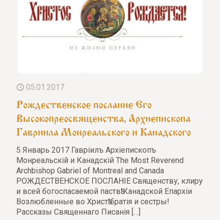
05.01.2017
Рождественское послание Его
Высокопреосвященства, Архиепископа
Гавриила Монреальского и Канадского
5 Январь 2017 Гаврiилъ Aрxieпископъ
Монреальскiй и Канадскiй The Most Reverend
Archbishop Gabriel of Montreal and Canada
РОЖДЕСТВЕНСКОЕ ПОСЛАНIЕ Священству, клиру
и всeй богоспасаемой паствѣ Канадской Епархiи
Возлюбленные во Христѣ братiя и сестры!
Рассказы Священнаго Писанія
[…]