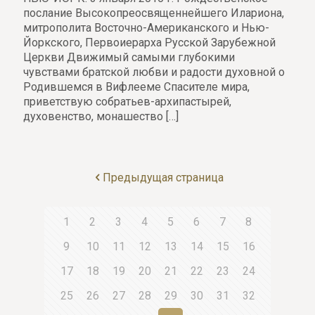
послание Высокопреосвященнейшего Илариона,
митрополита Восточно-Американского и Нью-
Йоркского, Первоиерарха Русской Зарубежной
Церкви Движимый самыми глубокими
чувствами братской любви и радости духовной о
Родившемся в Вифлееме Спасителе мира,
приветствую собратьев-архипастырей,
духовенство, монашество
[…]
Предыдущая страница
1
2
3
4
5
6
7
8
9
10
11
12
13
14
15
16
17
18
19
20
21
22
23
24
25
26
27
28
29
30
31
32