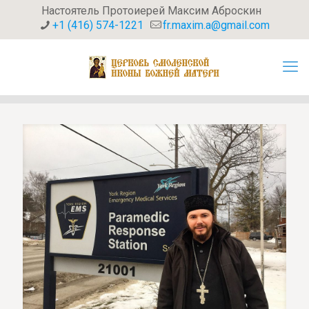
Настоятель Протоиерей Максим Аброскин
+1 (416) 574-1221
fr.maxim.a@gmail.com