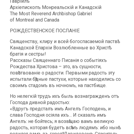
Гаврiилъ
Aрxieпископъ Монреальскiй и Канадскiй
The Most Reverend Archbishop Gabriel
of Montreal and Canada
РОЖДЕСТВЕНСКОЕ ПОСЛАНIЕ
Священству, клиру и всeй богоспасаемой паствѣ
Канадской Епархiи Возлюбленные во Христѣ
братiя и сестры!
Рассказы Священнаго Писанія о событіяхъ
Рождества Христова – это, въ сущности,
повѣствованіе о радости. Первыми радость эту
испытали бѣдные пастухи, которые находились со
своимъ стадомъ въ ночномъ, на пастбище.
Но нелегкій трудъ ихъ быль вознагражденъ отъ
Господа дивной радостью:
«Вдругъ предсталъ имъ Ангелъ Господень, и
слава Господня осіяла ихъ… И сказалъ имъ
Ангелъ: не бойтесь; я возвѣщаю вамъ великую
радость, которая будетъ всѣмъ людямъ: ибо нынѣ
родился вамъ въ городѣ Давидовомъ Спаситель,