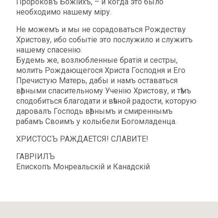
Пророковъ Божіихъ, – и когда это было
необходимо нашему міру.
Не можемъ и мы не сорадоваться Рождеству
Христову, ибо событіе это послужило и служитъ
нашему спасенію.
Будемь же, возлюбленные братiя и сестры,
молить Рождающегося Христа Господня и Его
Пречистую Матерь, дабы и намъ оставаться
вѣрными спасительному Ученію Христову, и тѣмъ
сподобиться благодати и вѣчной радости, которую
даровалъ Господь вѣрнымъ и смиреннымъ
рабамъ Своимъ у колыбели Богомладенца.
ХРИСТОСЪ РАЖДАЕТСЯ! СЛАВИТЕ!
ГАВРIИЛЪ
Епископъ Монреальскiй и Канадскiй