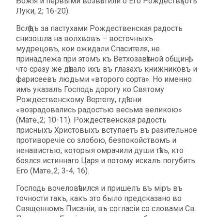
Божія и первыми возвѣстили о Его Рождествѣ (отъ
Луки, 2; 16-20).
Вслѣдъ за пастухами Рождественская радость
снизошла на волхвовъ – восточныхъ
мудрецовъ, кои ожидали Спасителя, не
принадлежа при этомъ къ Ветхозавѣтной общинѣ,
что сразу же дѣлало ихъ въ глазахъ книжниковъ и
фарисеевъ людьми «второго сорта». Но именно
имъ указалъ Господь дорогу ко Святому
Рождественскому Вертепу, гдѣ они
«возрадовались радостью весьма великою»
(Матѳ.,2; 10-11). Рождественская радость
присныхъ Христовыхъ вступаетъ въ разительное
противоречіе со злобою, безпокойствомъ и
ненавистью, которыя омрачили души тѣхъ, кто
боялся истиннаго Царя и потому искалъ погубить
Его (Матѳ.,2; 3-4, 16).
Господь вочеловѣчился и пришелъ въ міръ въ
точности такъ, какъ это было предсказано во
Священномъ Писаніи, въ согласіи со словами Св.