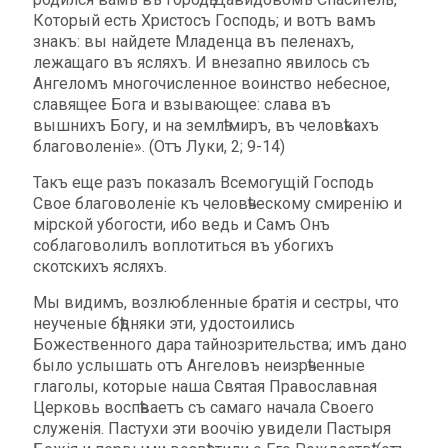
Который есть Христосъ Господь; и вотъ вамъ
знакъ: вы найдете Младенца въ пеленахъ,
лежащаго въ ясляхъ. И внезапно явилось съ
Ангеломъ многочисленное воинство небесное,
славящее Бога и взывающее: слава въ
вышнихъ Богу, и на землѣ миръ, въ человѣкахъ
благоволеніе». (Отъ Луки, 2; 9-14)
Такъ еще разъ показалъ Всемогущій Господь
Свое благоволеніе къ человѣческому смиренію и
мірской убогости, ибо ведь и Самъ Онъ
соблаговолилъ воплотиться въ убогихъ
скотскихъ ясляхъ.
Мы видимъ, возлюбленные братія и сестры, что
неученые бѣдняки эти, удостоились
Божественного дара тайнозрительства; имъ дано
было услышать отъ Ангеловъ неизрѣченные
глаголы, которые наша Святая Православная
Церковь воспѣваетъ съ самаго начала Своего
служенія. Пастухи эти воочію увидели Пастыря