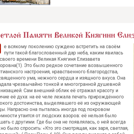
етлой Памяти Великой Княгини Ели
е всякому поколению суждено встретить на своём
пути такой благословенный дар неба, каким явилась
 своего времени Великая Княгиня Елизавета
оровна(1). Это было редкое сочетание возвышенного
стианского настроения, нравственного благородства,
священного ума, нежного сердца и изящного вкуса. Она
адала чрезвычайно тонкой и многогранной душевной
анизацией. Сам внешний облик её отражал красоту и
ичие её духа: на её челе лежала печать прирождённого
окого достоинства, выделявшего её из окружающей
ды. Напрасно она пыталась иногда под покровом
омности утаится от людских взоров: её нельзя было
шать с другими. Где бы она не появлялась, о ней всегда
о было спросить: «Кто это смотрящая, как заря, светлая,