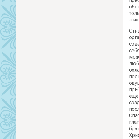
пре
обс
тол
жиз
Отн
орг
сов
себ
мож
люб
охл
пол
оду
при
ещё
соз
пос
Спа
гла
бра
Хри