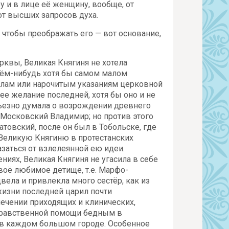
 и в лице её женщину, вообще, от
от высших запросов духа.
, чтобы преображать его — вот основание,
квы, Великая Княгиня не хотела
чём-нибудь хотя бы самом малом
илам или нарочитым указаниям церковной
ее желание последней, хотя бы оно и не
рьезно думала о возрождении древнего
 Московский Владимир; но против этого
атовский, после он был в Тобольске, где
 Великую Княгиню в протестанских
казаться от взлелеянной ею идеи.
ниях, Великая Княгиня не угасила в себе
воё любимое детище, т.е. Марфо-
вела и привлекла много сестёр, как из
 жизни последней царил почти
лечении приходящих и клинических,
 нравственной помощи бедным в
т в каждом большом городе. Особенное