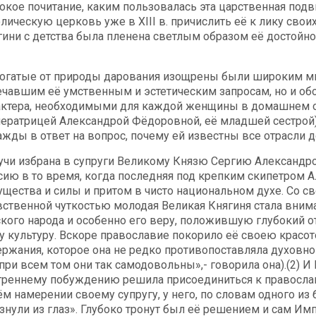
окое почитание, каким пользовалась эта царственная под
олическую церковь уже в XIII в. причислить её к лику сво
гини с детства была пленена светлым образом её достойной
богатые от природы дарования изощрены были широким мн
ечавшим её умственным и эстетическим запросам, но и о
актера, необходимыми для каждой женщины в домашнем оби
ератрицей Александрой Фёдоровной, её младшей сестрой) 
ажды в ответ на вопрос, почему ей известны все отрасли 
учи избрана в супруги Великому Князю Сергию Александро
сию в то время, когда последняя под крепким скипетром Ал
ущества и силы и притом в чисто национальном духе. Со 
вственной чуткостью молодая Великая Княгиня стала вним
ского народа и особенно его веру, положившую глубокий о
у культуру. Вскоре православие покорило её своею красот
ержания, которое она не редко противопоставляла духовно
и при всем том они так самодовольны»,- говорила она).(2) 
треннему побуждению решила присоединиться к православ
ём намерении своему супругу, у него, по словам одного и
знули из глаз». Глубоко тронут был её решением и сам Имп