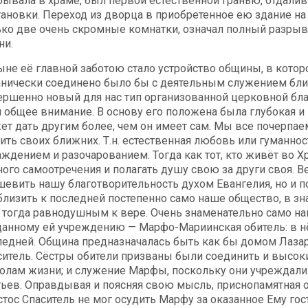
бывала в храме, был первой естественной гранью, отдали
тановки. Переход из дворца в приобретенное ею здание на 
ько две очень скромные комнатки, означал полный разрыв
ни.
ыне её главной заботою стало устройство общины, в котор
анически соединено было бы с деятельным служением бли
ершенно новый для нас тип организованной церковной благ
я общее внимание. В основу его положена была глубокая и
ет дать другим более, чем он имеет сам. Мы все почерпаем
ить своих ближних. Т.н. естественная любовь или гуманнос
аждением и разочарованием. Тогда как тот, кто живёт во Х
ного самоотречения и полагать душу свою за други своя. В
шевить нашу благотворительность духом Евангелия, но и п
близить к последней постепенно само наше общество, в зн
 тогда равнодушным к вере. Очень знаменательно само на
данному ей учреждению — Марфо-Мариинская обитель: в н
ледней. Община предназначалась быть как бы домом Лазаря
ситель. Сёстры обители призваны были соединить и выс
голам жизни; и служение Марфы, поскольку они учреждали 
тьев. Оправдывая и поясняя свою мысль, приснопамятная о
стос Спаситель не мог осудить Марфу за оказанное Ему го