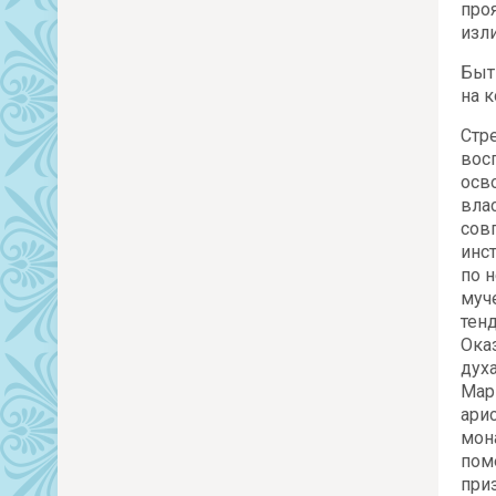
про
изл
Быт
на 
Стр
вос
осв
вла
сов
инс
по 
муч
тенд
Ока
дух
Мар
ари
мон
пом
при