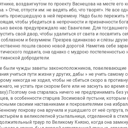
ятнике, воздвигнутом по проекту Васнецова на месте его 
а. » Отче, отпусти им: не ведять ибо, что творят». Не все
нить происшедшую в ней перемену. Надо было пережить т
тоящая, чтобы убедиться в непрочности и призначности бога
лько веков предупреждало нас Евангелие. Для тогдашнег
пустить свой двор, чтобы удалиться от света и посвятить 
 соблазном и безумием. Презрев одинаково и слёзы друзей
ественно пошла своею новой дорогой. Наметив себе заране
етического подвига, она однако с мудрою постепенностью 
стианской добродетели.
не были чужды заветы законоположников, повелевающие 
ния учиться пути жизни у других, дабы » не учить самому с
орому никогда не ходил, чтобы не сбиться скоро в противн
жнаго, не устать при скором беге или не заснуть во время 
аху).Поэтому она старалась ничего не предпринимать без 
рцев, в особенности старцев Зосимовой пустыни, которым 
есными своими наставниками и покровителями она избрала П
бенному покрову она вручила и ушедшего от неё супруга, 
астырём в великолепной усыпальнице, отделанной в стиле
должительный траур по Великому Князю, когда она замкну