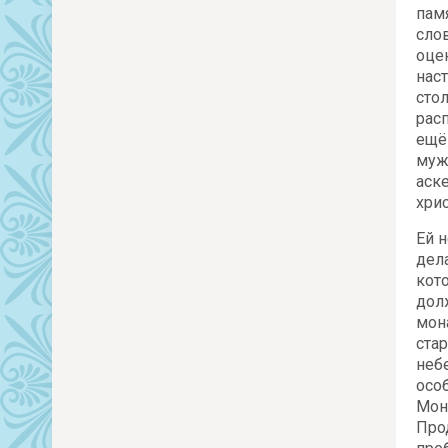
пам
слов
оце
нас
сто
рас
ещё
муж
аск
хри
Ей 
дела
кот
дол
мон
ста
неб
осо
Мон
Про