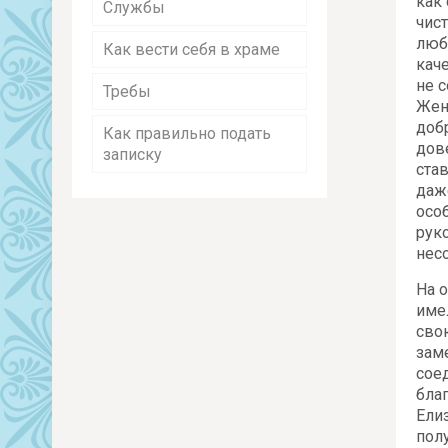
как 
Службы
чис
люб
Как вести себя в храме
кач
не 
Требы
Жен
доб
Как правильно подать
дов
записку
ста
даж
осо
рук
нес
На 
име
сво
зам
сое
бла
Ели
пол