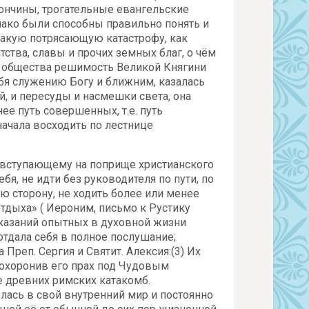
кончины, трогательные евангельские
 однако были способны правильно понять и
акую потрясающую катастрофу, как
тства, славы и прочих земных благ, о чём
о общества решимость Великой Княгини
себя служению Богу и ближним, казалась
, и пересуды и насмешки света, она
е путь совершенных, т.е. путь
начала восходить по лестнице
вступающему на поприще христианского
ебя, не идти без руководителя по пути, по
ую сторону, не ходить более или менее
отдыха» ( Иероним, письмо к Рустику
указаний опытных в духовной жизни
отдала себя в полное послушание;
реп. Сергия и Святит. Алексия:(3) Их
похоронив его прах под Чудовым
 древних римских катакомб.
лась в свой внутренний мир и постоянно