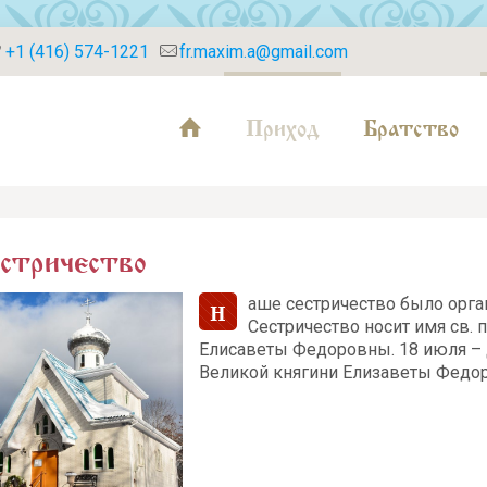
+1 (416) 574-1221
fr.maxim.a@gmail.com
Приход
Братство
стричество
аше сестричество было орган
Н
Сестричество носит имя св.
Елисаветы Федоровны. 18 июля –
Великой княгини Елизаветы Федо