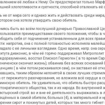
явлением её любви к Нему: Он предостерегал только Марфу
ишней хлопотливости и суетности, способной отвлекать её 
ь не от мира сего и однако жить и действовать среди мира
котором она хотела утвердить свою обитель.
емясь быть во всём послушной дочерью Православной Цер
пользоватся преимуществами своего положения, чтобы в 
ободить себя от подчинения устанавленным для всех прав
сти: напротив, она с полной готовностью исполняла малейш
падало с её личными взглядами. Одно время, напр. она се
титута диаконис, в чём её горячо поддерживал Митрополит
недоразумению, восстал Епископ Гермоген ( в то время Сар
ениченски окончил жизнь); обвинив без всяких оснований
енциях ( в чём потом раскаивался сам), он заставил её от
завшись, таким образом непонятой в своих лучших стремле
а от пережитого разочарования, но вложила всё сердце в с
иинскую обитель. Не удивительно, что обитель быстро расц
стократического общества, так и из народа. Во внутренней
астырский строй: во и вне её деятельность выражалась в 
ещённых в самой обители, больных (4), в материальной и
зрении сирот и покинутых детей, которых так много гибне