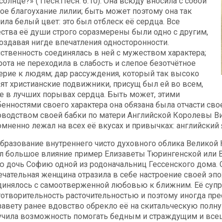
солнце?» ( Песн.Песн. 6.10). Она всюду вносила с собой
тое благоухание лилии; быть может поэтому она так
ила белый цвет: это был отблеск её сердца. Все
ества её души строго соразмерены были одно с другим,
создавая нигде впечатления односторонности.
ственность соединялась в ней с мужеством характера;
рота не переходила в слабость и слепое безотчётное
ерие к людям; дар рассуждения, который так высоко
вят христианские подвижники, присущ был ей во всем,
е в лучших порывах сердца. Быть может, этими
бенностями своего характера она обязана была отчасти св
оводством своей бабки по матери Английской Королевы Ви
омненно лежал на всех её вкусах и привычках: английский
образование внутреннего чисто духовного облика Великой 
л большое влияние пример Елизаветы Тюрингенской или Ве
ю дочь Софию одной из родоначальниц Гессенского дома.
ечательная женщина отразила в себе настроение своей эпох
динялось с самоотверженной любовью к ближним. Её супр
готворительность расточительностью и поэтому иногда пре
завету ранее вдовство обрекло её на скитальческую полн
учила возможность помогать бедным и страждущим и всец