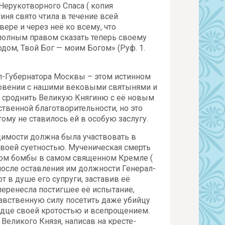
Нерукотворного Спаса ( копия
иня свято чтила в течение всей
ре и через неё ко всему, что
 полным правом сказать теперь своему
одом, Твой Бог — моим Богом» (Руф. 1.
л-Губернатора Москвы – этом истинном
сновении с нашими вековыми святынями и
 сроднить Великую Княгиню с её новым
твенной благотворительности, но это
ому не ставилось ей в особую заслугу.
димости должна была участвовать в
 своей суетностью. Мученическая смерть
ывом бомбы в самом священном Кремле (
после оставления им должности Генерал-
 в душе его супруги, заставив её
 перенесла постигшее её испытание,
равственную силу посетить даже убийцу
ердце своей кротостью и всепрощением.
Великого Князя, написав на кресте-