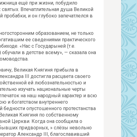
вижница ещё при жизни, побудило
их святых. Впечатлительная душа Великой
 пробабки, и он глубоко запечатлелся в
огосторонним образованием, не только
богатившим ее сведениями практического
ходе. «Нас с Государыней (т.е.
обучали в детстве всему», — сказала она
домоводства.
вичу, Великая Княгиня прибыла в
ександра III достигла расцвета своего
свойственной ей любознательностью и
ательно изучать национальные черты
тпечаток на наш народный характер и всю
ою и богатством внутреннего
й бедности опустошенного протестанства
И Великая Княгиня по собственному
ной Церкви. Когда она сообщила о
з бывших придворных, » слёзы невольно
ератор Александр III, благославивший