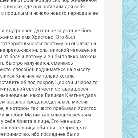
вшей её от обычной до сих пор жизненной
Ордынке, где она оставила для себя
 с прошлым и начало нового периода в её
ой внутреннее духовное служение богу
жним во имя Христово. Это был
отворительности: поэтому он обратил на
 непреложная мысль: никакой человек не
 от бога, а потому и в нём только можем
ть быстро излучается, сменяясь
ристе, способен подниматься на высоту
еликая Княгиня не только хотела
оставить её под покров Церкви и через то
ачительной своей части остававшееся
именование, какое Великая Княгиня дала
ём заранее предопределялась миссия
, в котором так часто пребывал Христос
окий жребий Марии, внемлющей вечным
у себя Христа в лице, Его меньших
сновательница обители говорила, что
степриимство, ибо последнее было