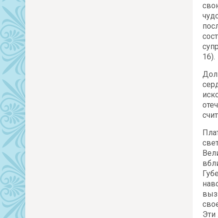
сво
чуд
пос
сос
суп
16).
Дол
сер
иск
оте
счи
Пла
све
Вел
вбл
Губ
нав
выз
сво
Эти