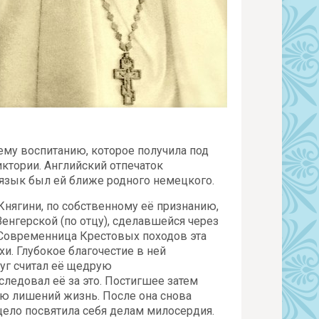
оему воспитанию, которое получила под
ктории. Английский отпечаток
 язык был ей ближе родного немецкого.
Княгини, по собственному её признанию,
нгерской (по отцу), сделавшейся через
 Современница Крестовых походов эта
и. Глубокое благочестие в ней
уг считал её щедрую
следовал её за это. Постигшее затем
ую лишений жизнь. После она снова
ело посвятила себя делам милосердия.