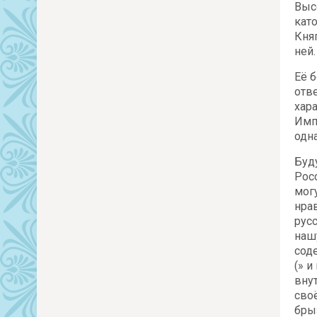
Выс
кат
Кня
ней.
Её 
отв
хар
Имп
одн
Буд
Рос
мог
нра
рус
наш
сод
(» 
вну
сво
бры