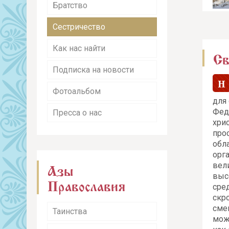
Братство
Сестричество
Как нас найти
Св
Подписка на новости
Н
Фотоальбом
для
Фед
Пресса о нас
хри
про
обл
орг
вел
Азы
выс
Православия
сре
скр
сме
Таинства
можн