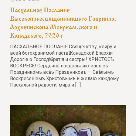
Пасхальное Послание
Высокопреосвященнейшего Гавриила,
Архиепископа Монреальского и
Канадского, 2020 г
ПАСХАЛЬНОЕ ПОСЛАНІE Священству, клиру и
всей богохранимой паствѣ Канадской Епархіи
Дорогiе о Господѣ братія и сестры! ХРИСТОСЪ
ВОСКРЕСЕ! Сердечно поздравляю васъ съ
Праздникомъ всѣхъ Праздниковъ — Свѣтлымъ
Воскресеніемъ Христовымъ и желаю каждому
Пасхальной радости, мира и
[…]