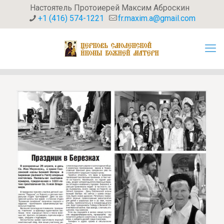
Настоятель Протоиерей Максим Аброскин
+1 (416) 574-1221
fr.maxim.a@gmail.com