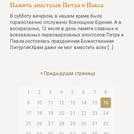
Память апостолов Петра и Павла
В субботу вечером, в нашем храме было
торжественно отслужено Всенощное Бдение. А в
воскресенье, 12 июля в день памяти славных и
всехвальных первоверховных апостолов Петра и
Павла состоялась праздничная Божественная
Литургия.Храм даже не мог вместить всех
[…]
Предыдущая страница
1
2
3
4
5
6
7
8
9
10
11
12
13
14
15
16
17
18
19
20
21
22
23
24
25
26
27
28
29
30
31
32