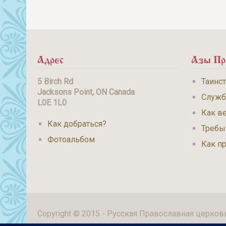
Адрес
Азы Пр
5 Birch Rd
Таинс
Jacksons Point, ON Canada
Служ
L0E 1L0
Как ве
Как добраться?
Требы
Фотоальбом
Как п
Copyright © 2015 - Русская Православная церков