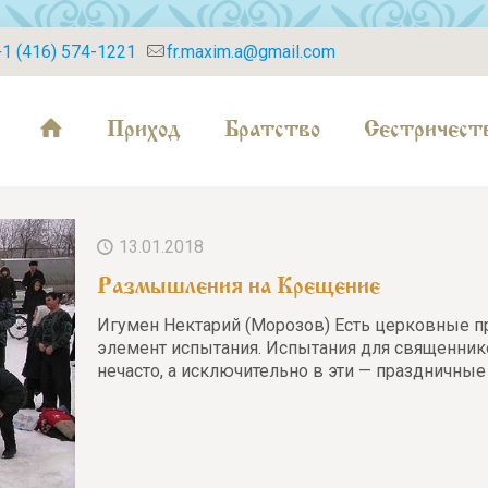
+1 (416) 574-1221
fr.maxim.a@gmail.com
Приход
Братство
Сестричест
13.01.2018
Размышления на Крещение
Игумен Нектарий (Морозов) Есть церковные пр
элемент испытания. Испытания для священников
нечасто, а исключительно в эти — праздничные