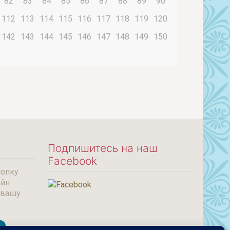
82
83
84
85
86
87
88
89
90
112
113
114
115
116
117
118
119
120
142
143
144
145
146
147
148
149
150
Подпишитесь на наш
Facebook
нопку
айн
 вашу