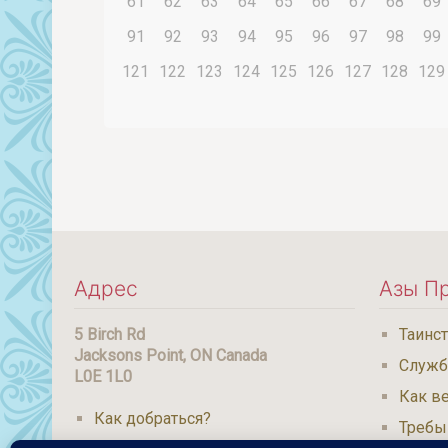
61
62
63
64
65
66
67
68
69
91
92
93
94
95
96
97
98
99
121
122
123
124
125
126
127
128
129
Адрес
Азы П
5 Birch Rd
Таинс
Jacksons Point, ON Canada
Служ
L0E 1L0
Как ве
Как добраться?
Требы