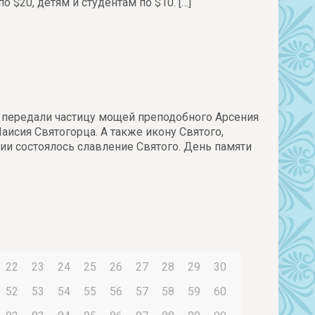
 $20, детям и студентам по $10.
[…]
у передали частицу мощей преподобного Арсения
Паисия Святогорца. А также икону Святого,
ии состоялось славление Святого. День памяти
22
23
24
25
26
27
28
29
30
52
53
54
55
56
57
58
59
60