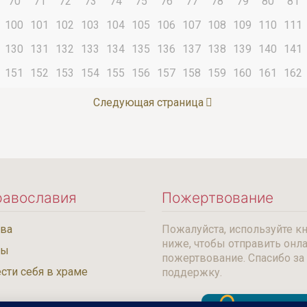
70
71
72
73
74
75
76
77
78
79
80
81
100
101
102
103
104
105
106
107
108
109
110
111
130
131
132
133
134
135
136
137
138
139
140
141
151
152
153
154
155
156
157
158
159
160
161
162
Следующая страница
равославия
Пожертвование
тва
Пожалуйста, используйте к
ниже, чтобы отправить онл
бы
пожертвование. Спасибо за
сти себя в храме
поддержку.