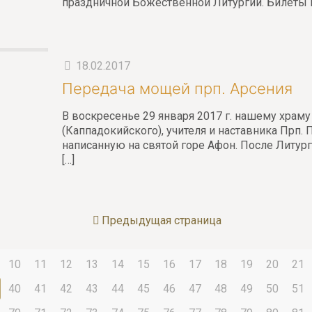
праздничной Божественной Литургии. Билеты по
18.02.2017
Передача мощей прп. Арсения
В воскресенье 29 января 2017 г. нашему храм
(Каппадокийского), учителя и наставника Прп. 
написанную на святой горе Афон. После Литург
[…]
Предыдущая страница
10
11
12
13
14
15
16
17
18
19
20
21
40
41
42
43
44
45
46
47
48
49
50
51