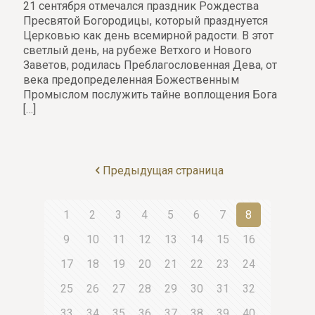
21 сентября отмечался праздник Рождества
Пресвятой Богородицы, который празднуется
Церковью как день всемирной радости. В этот
светлый день, на рубеже Ветхого и Нового
Заветов, родилась Преблагословенная Дева, от
века предопределенная Божественным
Промыслом послужить тайне воплощения Бога
[…]
Предыдущая страница
1
2
3
4
5
6
7
8
9
10
11
12
13
14
15
16
17
18
19
20
21
22
23
24
25
26
27
28
29
30
31
32
33
34
35
36
37
38
39
40