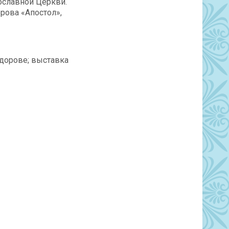
ославной Церкви.
рова «Апостол»,
ёдорове; выставка