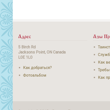
Адрес
Азы Пр
5 Birch Rd
Таинс
Jacksons Point, ON Canada
Служ
L0E 1L0
Как ве
Как добраться?
Требы
Фотоальбом
Как п