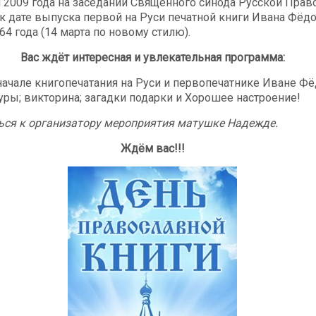
 2009 года на заседании Священного синода Русской Прав
к дате выпуска первой на Руси печатной книги Ивана Фёдо
4 года (14 марта по новому стилю).
Вас ждёт интересная и увлекательная программа:
 начале книгопечатания на Руси и первопечатнике Иване Ф
уры; викторина; загадки подарки и Хорошее настроение!
ься к организатору мероприятия матушке Надежде.
Ждём вас!!!