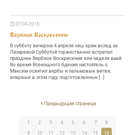
07.04.2015
Вербное Воскресение
В субботу вечером 4 апреля наш храм вслед за
Лазаревой Субботой торжественно встретил
праздник Вербное Воскресение или неделя ваий.
Во время Всенощного бдения настоятель о.
Максим освятил вербы и пальмовые ветви,
впервые в этом году подготовленные
[…]
Предыдущая страница
1
2
3
4
5
6
7
8
9
10
11
12
13
14
15
16