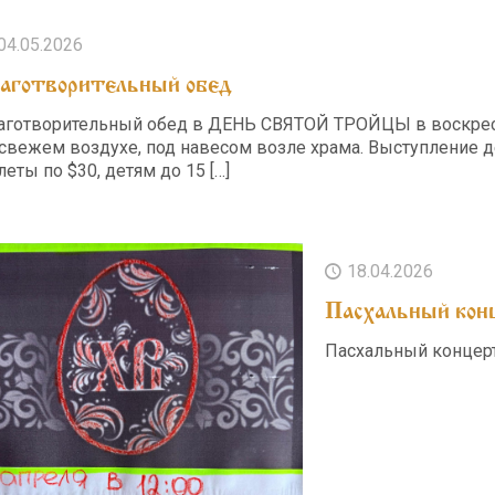
04.05.2026
аготворительный обед
аготворительный обед в ДЕНЬ СВЯТОЙ ТРОЙЦЫ в воскресен
 свежем воздухе, под навесом возле храма. Выступление де
леты по $30, детям до 15
[…]
18.04.2026
Пасхальный кон
Пасхальный концерт