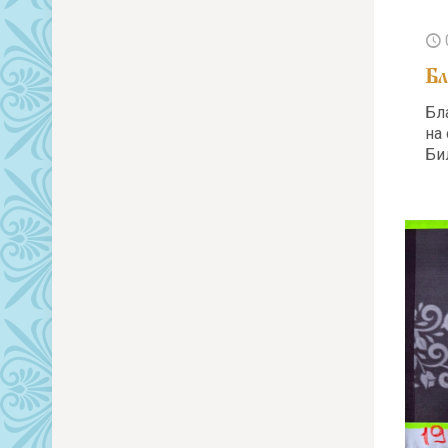
Бл
Бл
на
Би