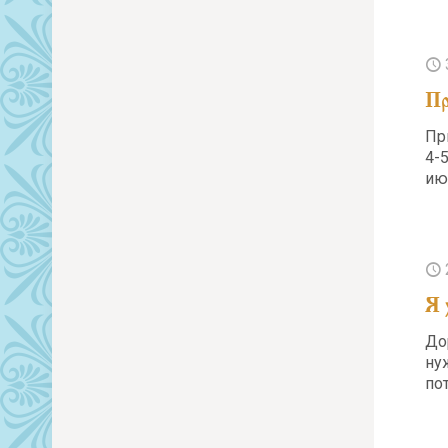
Пр
Пр
4-
ию
Я 
До
ну
по