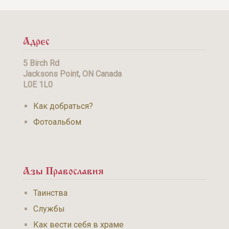
Адрес
5 Birch Rd
Jacksons Point, ON Canada
L0E 1L0
Как добраться?
Фотоальбом
Азы Православия
Таинства
Службы
Как вести себя в храме