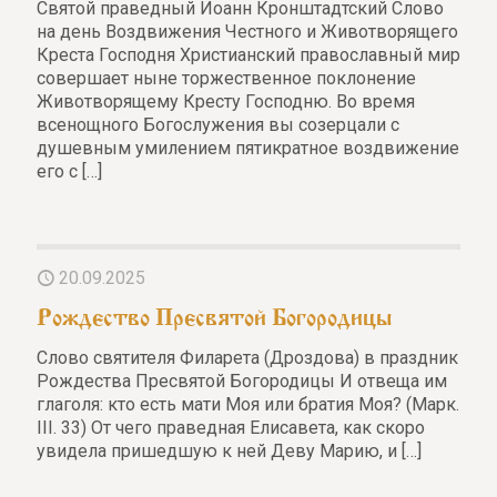
Святой праведный Иоанн Кронштадтский Слово
на день Воздвижения Честного и Животворящего
Креста Господня Христианский православный мир
совершает ныне торжественное поклонение
Животворящему Кресту Господню. Во время
всенощного Богослужения вы созерцали с
душевным умилением пятикратное воздвижение
его с
[…]
20.09.2025
Рождество Пресвятой Богородицы
Слово святителя Филарета (Дроздова) в праздник
Рождества Пресвятой Богородицы И отвеща им
глаголя: кто есть мати Моя или братия Моя? (Марк.
III. 33) От чего праведная Елисавета, как скоро
увидела пришедшую к ней Деву Марию, и
[…]