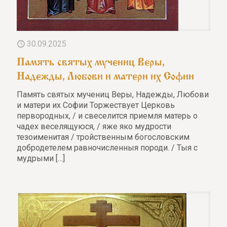
30.09.2025
Память святых мучениц Веры,
Надежды, Любови и матери их Софии
Память святых мучениц Веры, Надежды, Любови
и матери их Софии Торжествует Церковь
первородных, / и свеселится приемля матерь о
чадех веселящуюся, / яже яко мудрости
тезоименитая / тройственным богословским
добродетелем равночисленныя породи. / Тыя с
мудрыми
[…]