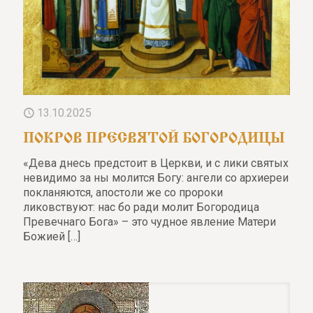
13.10.2025
ПОКРОВ ПРЕСВЯТОЙ БОГОРОДИЦЫ
«Дева днесь предстоит в Церкви, и с лики святых
невидимо за ны молится Богу: ангели со архиереи
покланяются, апостоли же со пророки
ликовствуют: нас бо ради молит Богородица
Превечнаго Бога» – это чудное явление Матери
Божией
[…]