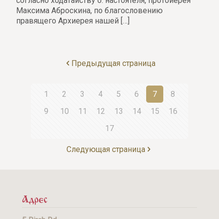
согласно ходатайству о. настоятеля, протоиерея
Максима Аброскина, по благословению
правящего Архиерея нашей
[…]
Предыдущая страница
1
2
3
4
5
6
7
8
9
10
11
12
13
14
15
16
17
Следующая страница
Адрес