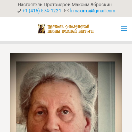
Настоятель Протоиерей Максим Аброскин
+1 (416) 574-1221
fr.maxim.a@gmail.com