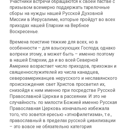
Участники встречи обращаются к своей пастве с
призывом всемерно поддержать тарелочные
сборы на нужды нашей Русской Духовной
Миссии в Иерусалиме, которые пройдут во всех
приходах нашей Епархии на Вербное
Воскресенье.
Времена поистине тяжкие для всех, но в
особенности – для взыскующих Господа; однако
вопреки этому, а может быть – именно поэтому
в нашей Епархии, да и во всей Северной
Америке возрастает число приходов, прихожан и
священнослужителей из числа канадцев,
североамериканцев нерусского и неславянского
происхождения: свет Христов просветил их,
снизойдя к ним именно при посредстве Русской
Православной Церкви в рассеянии. И это не
случайность: по милости Божией именно Русская
Православная Церковь изначально избежала
того, что зовется ересью «этнофилетизма», т.е.,
православный в пределах русской цивилизации
– это вовсе не обязательно категория