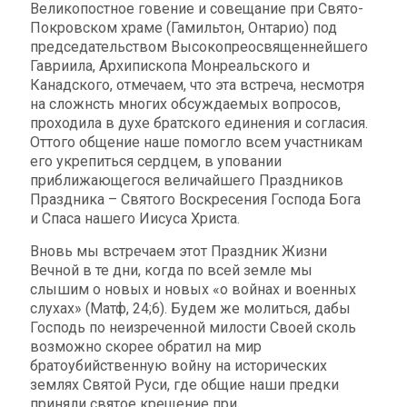
Великопостное говение и совещание при Свято-
Покровском храме (Гамильтон, Онтaрио) под
председательством Высокопреосвященнейшего
Гавриила, Архипископа Монреальского и
Канадского, отмечаем, что эта встреча, несмотря
на сложнсть многих обсуждаемых вопросов,
проходила в духе братского единения и согласия.
Оттого общение наше помогло всем участникам
его укрепиться сердцем, в уповании
приближающегося величайшего Праздников
Праздника – Святого Воскресения Господа Бога
и Спаса нашего Иисуса Христа.
Вновь мы встрeчаем этот Праздник Жизни
Вeчной в те дни, когда по всей земле мы
слышим о новых и новых «о войнах и военных
слухах» (Матф, 24;6). Будем же молиться, дабы
Господь по неизреченной милости Своей сколь
возможно скорее обратил на мир
братоубийственную войну на исторических
землях Святой Руси, где общие наши предки
приняли святое крещение при