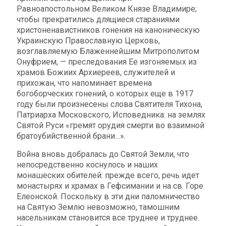
Равноапостольном Великом Князе Владимире;
чтобы прекратились длящиеся стараниями
христоненавистников гонения на каноническую
Украинскую Православную Церковь,
возглавляемую Блаженнейшим Митрополитом
Онуфрием, — преследования Ее изгоняемых из
храмов Божиих Архиереев, служителей и
прихожан, что напоминает времена
богоборческих гонений, о которых еще в 1917
году были произнесены слова Святителя Тихона,
Патриарха Московского, Исповедника: на землях
Святой Руси «гремят орудия смерти во взаимной
братоубийственной брани…».
Война вновь добралась до Святой Земли, что
непосредственно коснулось и наших
монашеских обителей: прежде всего, речь идет
монастырях и храмах в Гефсимании и на св. Горе
Елеонской. Поскольку в эти дни паломничество
на Святую Землю невозможно, тамошним
насельникам становится все труднее и труднее.