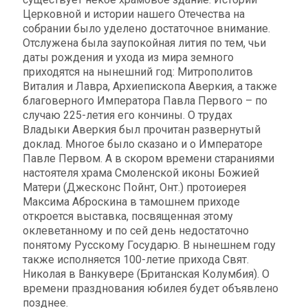
Церковной и истории нашего Отечества на
собрании было уделено достаточное внимание.
Отслужена была заупокойная лития по тем, чьи
даты рождения и ухода из мира земного
приходятся на нынешний год: Митрополитов
Виталия и Лавра, Архиепископа Аверкия, а также
благоверного Императора Павла Первого – по
случаю 225-летия его кончины. О трудах
Владыки Аверкия был прочитан развернутый
доклад. Многое было сказано и о Императоре
Павле Первом. А в скором времени стараниями
настоятеля храма Смоленской иконы Божией
Матери (Джесконс Пойнт, Онт.) протоиерея
Максима Аброскина в тамошнем приходе
откроется выставка, посвященная этому
оклеветанному и по сей день недостаточно
понятому Русскому Государю. В нынешнем году
также исполняется 100-летие прихода Свят.
Николая в Ванкувере (Британская Колумбия). О
времени празднования юбилея будет объявлено
позднее.