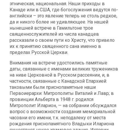
этническая, национальная. Наши приходы в
Канаде или в США, где богослужения ведутся по-
английски – это явление теперь не столь редкое,
да и никого более не удивляющее. На нашей
нынешней встрече в Гамильтоне трое
священнослужителей из числа канадцев
рассказали о своем пути ко Христу, что привело
их к принятию священного сана именно в
пределах Русской Церкви.
Внимания на встрече удостоились памятные
даты, связанные с именами великих тружеников
на ниве Церковной в Русском рассеянии, и, в
частности, связанные с Канадской Епархией:
таковыми были приснопамятные наши
Первоиерархи: Митрополиты Виталий и Лавр; в
провинции Альберта в 1948 г. родился
Митрополит Иларион, — на собрании обсуждался
вопрос о возможности создания мемориальной
часовни его имени, т.к. неподалеку от места
рождения приснопамятного Владыки Илариона
существует некое храмовое здание. Истории