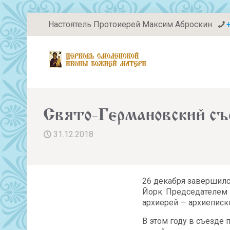
Настоятель Протоиерей Максим Аброскин
Свято-Германовский съ
31.12.2018
26 декабря завершилс
Йорк. Председателем 
архиерей — архиеписк
В этом году в съезде 