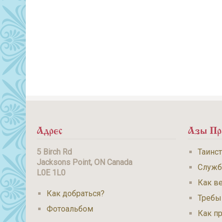
Адрес
Азы Пр
5 Birch Rd
Таинс
Jacksons Point, ON Canada
Служ
L0E 1L0
Как ве
Как добраться?
Требы
Фотоальбом
Как п