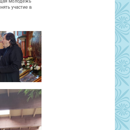
ющая молодёжь
нять участие в