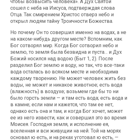
чтобы возвысить человека». А Дух Святой
сошел с неба на Иисуса, подтверждая слова
Отца. Так смирением Христос отверз небо и
открыл людям тайну Троичности Божества.
Но почему Он то совершил именно на водах, а не
на каком-нибудь другом месте? Вспомним, как
Бог сотворял мир. Когда Бог сотворил небо и
землю, то земля была безвидна и пуста… и Дух
Божий носился над водою (Быт 1, 2). После
разделил Бог землю и воду, но так, что все-таки
вода осталась во всяком месте и необходима
каждому творению. Не может человек жить без
воды, не может и никакое животное; есть вода
(влажность) в воздухе; возьмем где бы то ни
было горсть земли — и там есть вода; есть вода и
в камне; если нам и кажется, что там ее нет,
однако есть она и там, и когда Бог хочет, может
ее из него извести, как и совершил это во время
Моисея. Господня земля, и исполнение ея,
вселенная и вси живущии на ней. Той на морях
основал ю есть, и на реках уготовал ю есть, —