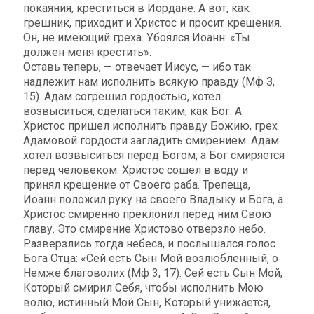
покаяния, креститься в Иордане. А вот, как
грешник, приходит и Христос и просит крещения.
Он, не имеющий греха. Убоялся Иоанн: «Ты
должен меня крестить».
Оставь теперь, — отвечает Иисус, — ибо так
надлежит нам исполнить всякую правду (Мф З,
15). Адам согрешил гордостью, хотел
возвыситься, сделаться таким, как Бог. А
Христос пришел исполнить правду Божию, грех
Адамовой гордости загладить смирением. Адам
хотел возвыситься перед Богом, а Бог смиряется
перед человеком. Христос сошел в воду и
принял крещение от Своего раба. Трепеща,
Иоанн положил руку на своего Владыку и Бога, а
Христос смиренно преклонил перед ним Свою
главу. Это смирение Христово отверзло небо.
Разверзлись тогда небеса, и послышался голос
Бога Отца: «Сей есть Сын Мой возлюбленный, о
Немже благоволих (Мф 3, 17). Сей есть Сын Мой,
Который смирил Себя, чтобы исполнить Мою
волю, истинный Мой Сын, Который унижается,