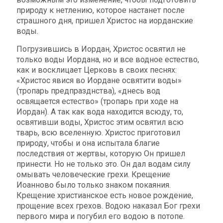
природу к нетлению, которое настанет после
страшного дня, пришел Христос на иорданские
воды.
Погрузившись в Иордан, Христос освятил не
только воды Иордана, но и все водное естество,
как и восклицает Церковь в своих песнях:
«Христос явися во Иордане освятити воды»
(тропарь предпразднства), «днесь вод
освящается естество» (тропарь при ходе на
Иордан). А так как вода находится всюду, то,
освятивши воды, Христос этим освятил всю
тварь, всю вселенную. Христос приготовил
природу, чтобы и она испытала благие
последствия от жертвы, которую Он пришел
принести. Но не только это. Он дал водам силу
омывать человеческие грехи. Крещение
Иоанново было только знаком покаяния.
Крещение христианское есть новое рождение,
прощение всех грехов. Водою наказал Бог грехи
первого мира и погубил его водою в потопе.