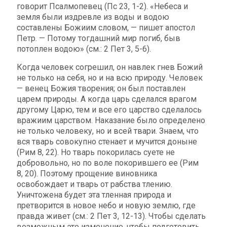
говорит Псалмопевец (Пс 23, 1-2). «Небеса и
земля были издревле из воды и водою
составлены Божиим словом, — пишет апостол
Петр. — Потому тогдашний мир погиб, быв
потоплен водою» (см.: 2 Пет 3, 5-6).
Когда человек согрешил, он навлек гнев Божий
не только на себя, но и на всю природу. Человек
— венец Божия творения; он был поставлен
царем природы. А когда царь сделался врагом
другому Царю, тем и все его царство сделалось
вражиим царством. Наказание было определено
не только человеку, но и всей твари. Знаем, что
вся тварь совокупно стенает и мучится доныне
(Рим 8, 22). Но тварь покорилась суете не
добровольно, но по воле покорившего ее (Рим
8, 20). Поэтому прощение виновника
освобождает и тварь от рабства тлению.
Уничтожена будет эта тленная природа и
претворится в новое небо и новую землю, где
правда живет (см.: 2 Пет 3, 12-13). Чтобы сделать
возможным это изменение, чтобы подготовить