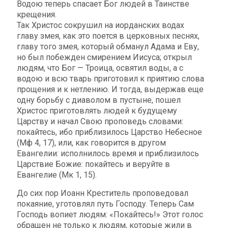
Водою теперь спасает Бог людей в Таинстве
крещения.
Так Христос сокрушил на иорданских водах
главу змея, как это поется в церковных песнях,
главу того змея, который обманул Адама и Еву,
но был побежден смирением Иисуса; открыл
людям, что Бог — Троица, освятил воды, а с
водою и всю тварь приготовил к приятию слова
прощения и к нетлению. И тогда, выдержав еще
одну борьбу с диаволом в пустыне, пошел
Христос приготовлять людей к будущему
Царству и начал Свою проповедь словами:
покайтесь, ибо приблизилось Царство Небесное
(Мф 4, 17), или, как говорится в другом
Евангелии: исполнилось время и приблизилось
Царствие Божие: покайтесь и веруйте в
Евангелие (Мк 1, 15).
До сих пор Иоанн Креститель проповедовал
покаяние, уготовлял путь Господу. Теперь Сам
Господь вопиет людям: «Покайтесь!» Этот голос
обращен не только к людям, которые жили в