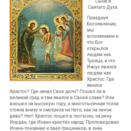
Сына и
Святаго Духа.
Празднуя
Богоявление,
мы
вспоминаем и
что Бог
открылся
людям как
Троица, и что
Иисус явился
людям как
Христос. Где
явился
Христос? Где начал Свое дело? Пошел ли в
великий град и там явился в Своей славе? Или
взошел на высокую гору, а многотысячная толпа
стояла внизу и смотрела на Него, как на некое
диво? Нет! Христос пошел в пустыню, на реку
Иордан, где Иоанн крестил народ. Проповедовал
Иоанн покаяние и звал грешников, в знак