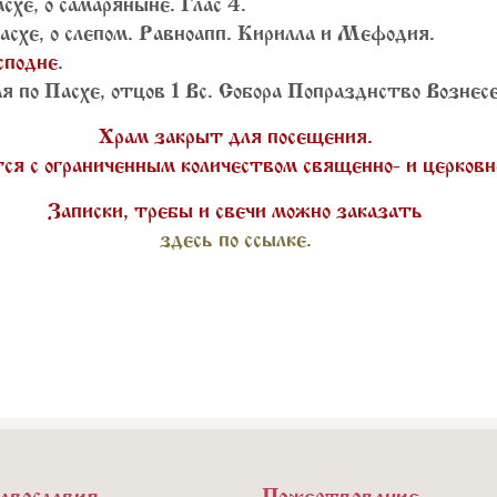
схе, о самаряныне. Глас 4.
асхе, о слепом. Равноапп. Кирилла и Мефодия.
сподне
.
 по Пасхе, отцов 1 Вс. Собора Попразднство Вознесе
Храм закрыт для посещения.
я с ограниченным количеством священно- и церковн
Записки, требы и свечи можно заказать
здесь по ссылке.
авославия
Пожертвование