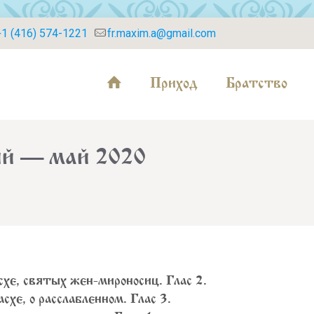
+1 (416) 574-1221
fr.maxim.a@gmail.com
Приход
Братство
ий — май 2020
схе, святых жен-мироносиц. Глас 2.
схе, о расслабленном. Глас 3.