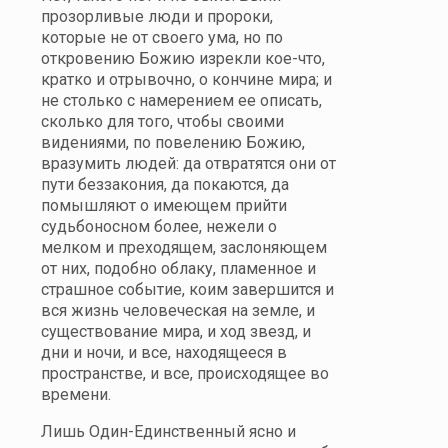
прозорливые люди и пророки,
которые не от своего ума, но по
откровению Божию изрекли кое-что,
кратко и отрывочно, о кончине мира; и
не столько с намерением ее описать,
сколько для того, чтобы своими
видениями, по повелению Божию,
вразумить людей: да отвратятся они от
пути беззакония, да покаются, да
помышляют о имеющем прийти
судьбоносном более, нежели о
мелком и преходящем, заслоняющем
от них, подобно облаку, пламенное и
страшное событие, коим завершится и
вся жизнь человеческая на земле, и
существование мира, и ход звезд, и
дни и ночи, и все, находящееся в
пространстве, и все, происходящее во
времени.
Лишь Один-Единственный ясно и