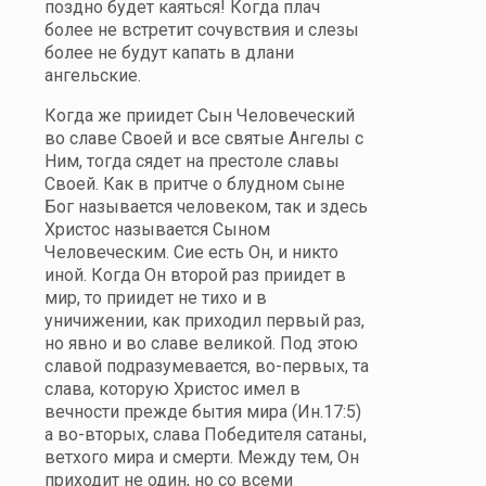
поздно будет каяться! Когда плач
более не встретит сочувствия и слезы
более не будут капать в длани
ангельские.
Когда же приидет Сын Человеческий
во славе Своей и все святые Ангелы с
Ним, тогда сядет на престоле славы
Своей. Как в притче о блудном сыне
Бог называется человеком, так и здесь
Христос называется Сыном
Человеческим. Сие есть Он, и никто
иной. Когда Он второй раз приидет в
мир, то приидет не тихо и в
уничижении, как приходил первый раз,
но явно и во славе великой. Под этою
славой подразумевается, во-первых, та
слава, которую Христос имел в
вечности прежде бытия мира (Ин.17:5)
а во-вторых, слава Победителя сатаны,
ветхого мира и смерти. Между тем, Он
приходит не один, но со всеми