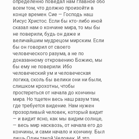
определенно поведал нам главное обо
всем том, что должно произойти в
конце времен. Сие — Господь наш
Иисус Христос. Если бы кто-либо иной
сказал нам о кончине мира, то мы бы
не поверили, будь он даже и
величайшим мудрецом мирским. Если
бы он говорил от своего
человеческого разума, а не по
доказанному откровению Божию, мы
бы ему не поверили. Ибо
человеческий ум и человеческая
логика, сколь бы велики они ни были,
слишком крохотны, чтобы
простереться от начала до кончины
мира. Но тщетен весь наш разум там,
где требуется видение. Нам нужен
прозорливый человек, который видит
— и видит ясно, как мы видим солнце,
— весь мир насквозь, от начала его до
кончины, и сами начало и кончину. Был
лишь Один такой Человек. И это