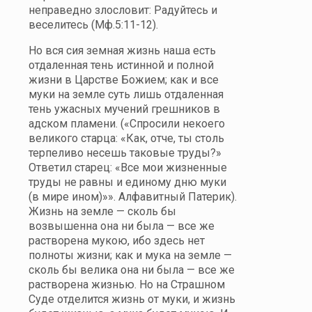
неправедно злословит: Радуйтесь и
веселитесь (Мф.5:11-12).
Но вся сия земная жизнь наша есть
отдаленная тень истинной и полной
жизни в Царстве Божием; как и все
муки на земле суть лишь отдаленная
тень ужасных мучений грешников в
адском пламени. («Спросили некоего
великого старца: «Как, отче, ты столь
терпеливо несешь таковые труды?»
Ответил старец: «Все мои жизненные
труды не равны и единому дню муки
(в мире ином)»». Алфавитный Патерик).
Жизнь на земле — сколь бы
возвышенна она ни была — все же
растворена мукою, ибо здесь нет
полноты жизни; как и мука на земле —
сколь бы велика она ни была — все же
растворена жизнью. Но на Страшном
Суде отделится жизнь от муки, и жизнь