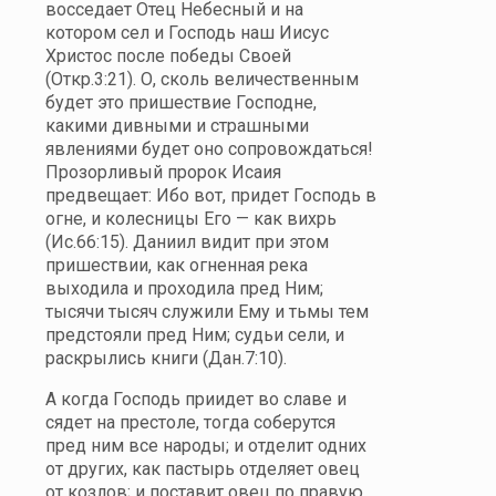
восседает Отец Небесный и на
котором сел и Господь наш Иисус
Христос после победы Своей
(Откр.3:21). О, сколь величественным
будет это пришествие Господне,
какими дивными и страшными
явлениями будет оно сопровождаться!
Прозорливый пророк Исаия
предвещает: Ибо вот, придет Господь в
огне, и колесницы Его — как вихрь
(Ис.66:15). Даниил видит при этом
пришествии, как огненная река
выходила и проходила пред Ним;
тысячи тысяч служили Ему и тьмы тем
предстояли пред Ним; судьи сели, и
раскрылись книги (Дан.7:10).
А когда Господь приидет во славе и
сядет на престоле, тогда соберутся
пред ним все народы; и отделит одних
от других, как пастырь отделяет овец
от козлов; и поставит овец по правую