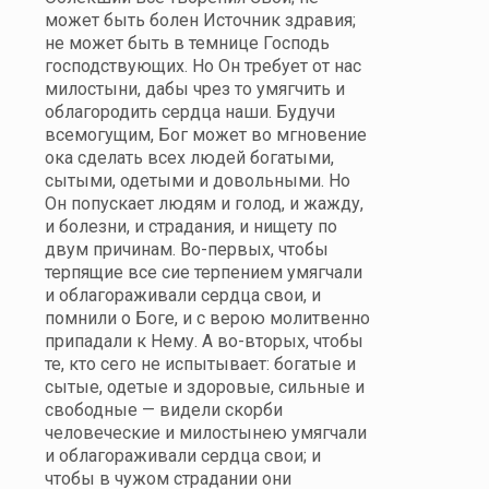
может быть болен Источник здравия;
не может быть в темнице Господь
господствующих. Но Он требует от нас
милостыни, дабы чрез то умягчить и
облагородить сердца наши. Будучи
всемогущим, Бог может во мгновение
ока сделать всех людей богатыми,
сытыми, одетыми и довольными. Но
Он попускает людям и голод, и жажду,
и болезни, и страдания, и нищету по
двум причинам. Во-первых, чтобы
терпящие все сие терпением умягчали
и облагораживали сердца свои, и
помнили о Боге, и с верою молитвенно
припадали к Нему. А во-вторых, чтобы
те, кто сего не испытывает: богатые и
сытые, одетые и здоровые, сильные и
свободные — видели скорби
человеческие и милостынею умягчали
и облагораживали сердца свои; и
чтобы в чужом страдании они