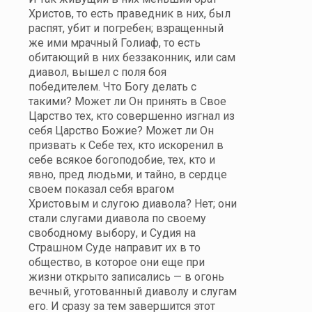
Христов, то есть праведник в них, был
распят, убит и погребен; взращенный
же ими мрачный Голиаф, то есть
обитающий в них беззаконник, или сам
диавол, вышел с поля боя
победителем. Что Богу делать с
такими? Может ли Он принять в Свое
Царство тех, кто совершенно изгнал из
себя Царство Божие? Может ли Он
призвать к Себе тех, кто искоренил в
себе всякое богоподобие, тех, кто и
явно, пред людьми, и тайно, в сердце
своем показал себя врагом
Христовым и слугою диавола? Нет; они
стали слугами диавола по своему
свободному выбору, и Судия на
Страшном Суде направит их в то
общество, в которое они еще при
жизни открыто записались — в огонь
вечный, уготованный диаволу и слугам
его. И сразу за тем завершится этот