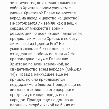
человечества, кои желают заменить
собою Христа и своим учением —
учение Христово? Разве не восстал
народ на народ и царство на царство?
Не сотрясается ли земля, как и наши
сердца, от множества войн и
революций по всей нашей планете? Не
предают ли многие Христа, и не бегут
ли многие из Церкви Его? Не
умножилось ли беззаконие, и не
охладела ли любовь во многих? Не
проповедано ли уже Евангелие
Христово по всей вселенной, во
свидетельство всем народам (Мф.24:3-
14)? Правда, наихудшее еще не
пришло, но оно приближается
неудержимо и быстро. Правда, еще не
явился антихрист, но его пророки и
предтечи уже ходят средь всех
народов. Правда, еще не дошло до
вершины скорби, какой не было от