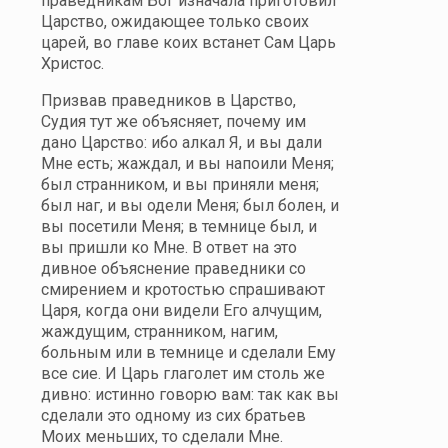
праведникам Бог изначала приготовил
Царство, ожидающее только своих
царей, во главе коих встанет Сам Царь
Христос.
Призвав праведников в Царство,
Судия тут же объясняет, почему им
дано Царство: ибо алкал Я, и вы дали
Мне есть; жаждал, и вы напоили Меня;
был странником, и вы приняли меня;
был наг, и вы одели Меня; был болен, и
вы посетили Меня; в темнице был, и
вы пришли ко Мне. В ответ на это
дивное объяснение праведники со
смирением и кротостью спрашивают
Царя, когда они видели Его алчущим,
жаждущим, странником, нагим,
больным или в темнице и сделали Ему
все сие. И Царь глаголет им столь же
дивно: истинно говорю вам: так как вы
сделали это одному из сих братьев
Моих меньших, то сделали Мне.