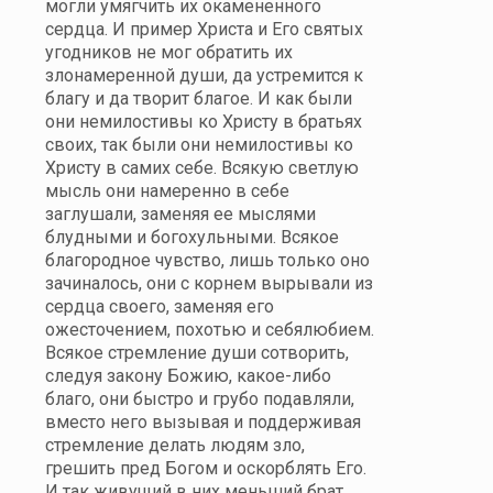
могли умягчить их окамененного
сердца. И пример Христа и Его святых
угодников не мог обратить их
злонамеренной души, да устремится к
благу и да творит благое. И как были
они немилостивы ко Христу в братьях
своих, так были они немилостивы ко
Христу в самих себе. Всякую светлую
мысль они намеренно в себе
заглушали, заменяя ее мыслями
блудными и богохульными. Всякое
благородное чувство, лишь только оно
зачиналось, они с корнем вырывали из
сердца своего, заменяя его
ожесточением, похотью и себялюбием.
Всякое стремление души сотворить,
следуя закону Божию, какое-либо
благо, они быстро и грубо подавляли,
вместо него вызывая и поддерживая
стремление делать людям зло,
грешить пред Богом и оскорблять Его.
И так живущий в них меньший брат