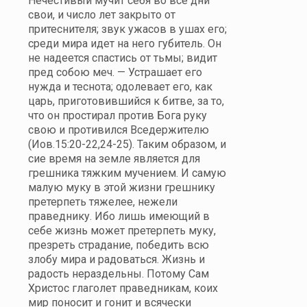
Нечестивый мучит себя во все дни
свои, и число лет закрыто от
притеснителя; звук ужасов в ушах его;
среди мира идет на него губитель. Он
не надеется спастись от тьмы; видит
пред собою меч. — Устрашает его
нужда и теснота; одолевает его, как
царь, приготовившийся к битве, за то,
что он простирал против Бога руку
свою и противился Вседержителю
(Иов.15:20-22,24-25). Таким образом, и
сие время на земле является для
грешника тяжким мучением. И самую
малую муку в этой жизни грешнику
претерпеть тяжелее, нежели
праведнику. Ибо лишь имеющий в
себе жизнь может претерпеть муку,
презреть страдание, победить всю
злобу мира и радоваться. Жизнь и
радость нераздельны. Потому Сам
Христос глаголет праведникам, коих
мир поносит и гонит и всячески