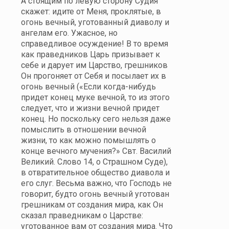
А стоящим по левую сторону Судия
скажет: идите от Меня, проклятые, в
огонь вечный, уготованный диаволу и
ангелам его. Ужасное, но
справедливое осуждение! В то время
как праведников Царь призывает к
себе и дарует им Царство, грешников
Он прогоняет от Себя и посылает их в
огонь вечный («Если когда-нибудь
придет конец муке вечной, то из этого
следует, что и жизни вечной придет
конец. Но поскольку сего нельзя даже
помыслить в отношении вечной
жизни, то как можно помышлять о
конце вечного мучения?» Свт. Василий
Великий. Слово 14, о Страшном Суде),
в отвратительное общество диавола и
его слуг. Весьма важно, что Господь не
говорит, будто огонь вечный уготован
грешникам от создания мира, как Он
сказал праведникам о Царстве:
уготованное вам от создания мира. Что