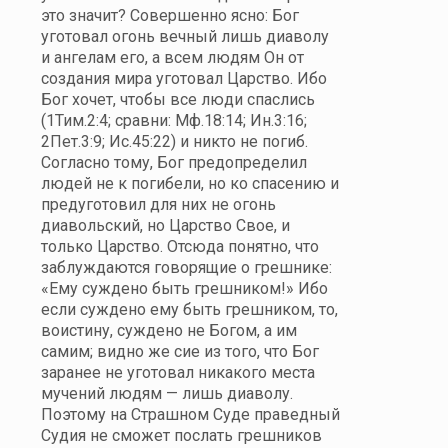
это значит? Совершенно ясно: Бог
уготовал огонь вечный лишь диаволу
и ангелам его, а всем людям Он от
создания мира уготовал Царство. Ибо
Бог хочет, чтобы все люди спаслись
(1Тим.2:4; сравни: Мф.18:14; Ин.3:16;
2Пет.3:9; Ис.45:22) и никто не погиб.
Согласно тому, Бог предопределил
людей не к погибели, но ко спасению и
предуготовил для них не огонь
диавольский, но Царство Свое, и
только Царство. Отсюда понятно, что
заблуждаются говорящие о грешнике:
«Ему суждено быть грешником!» Ибо
если суждено ему быть грешником, то,
воистину, суждено не Богом, а им
самим; видно же сие из того, что Бог
заранее не уготовал никакого места
мучений людям — лишь диаволу.
Поэтому на Страшном Суде праведный
Судия не сможет послать грешников