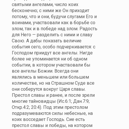
святыми ангелами, число коих
бесконечно; с ними же Он приходит
потому, что и они, будучи слугами Его и
воинами, участвовали как в борьбе со
злом, так и в победе над злом. Радость
для Него — разделить с ними и славу
Свою. А дабы показать величие
события сего, особо подчеркивается: с
Господом приидут все ангелы. Нигде
более не упоминается ни об одном
событии, в котором участвовали бы
все ангелы Божии. Всегда они
являлись в меньшем или большем
количестве, но на Страшном Суде все
они соберутся вокруг Царя славы.
Престол славы и ранее, и после зрели
многие тайновидцы (Ис.6:1; Дан.7:9;
Откр.4:2; 20:4). Под этим престолом
подразумеваются силы небесные, на
коих восседает Господь. Сие есть
престол славы и победы, на котором