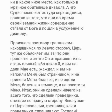
ни в какое иное место, как только в
мрачное обиталище диавола. А что
Судия посылает их туда справедливо,
понятно из того, что они во время
своей земной жизни совершенно
отпали от Бога и пошли в услужение к
диаволу.
Произнеся приговор грешникам,
находящимся по левую сторону, Царь
тут же объясняет им, за что они
прокляты и за что Он отправляет их в
огонь вечный: ибо алкал Я, и вы не
дали Мне есть; жаждал, и вы не
напоили Меня; был странником, и не
приняли Меня; был наг, и не одели
Меня; болен и в темнице, и не посетили
Меня. Итак, они не сделали ничего из
всего того, что сделали праведники,
стоящие по правую сторону. Выслушав
от Царя слова сии, грешники, как и
праведники, спрашивают: Господи!