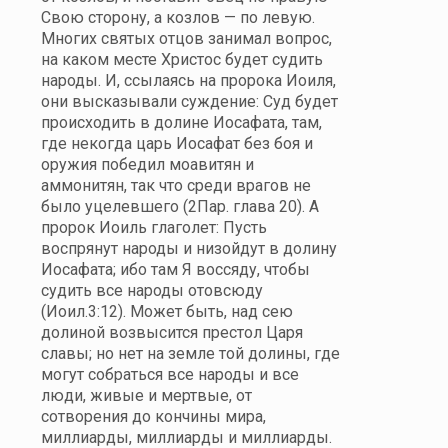
Свою сторону, а козлов — по левую.
Многих святых отцов занимал вопрос,
на каком месте Христос будет судить
народы. И, ссылаясь на пророка Иоиля,
они высказывали суждение: Суд будет
происходить в долине Иосафата, там,
где некогда царь Иосафат без боя и
оружия победил моавитян и
аммонитян, так что среди врагов не
было уцелевшего (2Пар. глава 20). А
пророк Иоиль глаголет: Пусть
воспрянут народы и низойдут в долину
Иосафата; ибо там Я воссяду, чтобы
судить все народы отовсюду
(Иоил.3:12). Может быть, над сею
долиной возвысится престол Царя
славы; но нет на земле той долины, где
могут собраться все народы и все
люди, живые и мертвые, от
сотворения до кончины мира,
миллиарды, миллиарды и миллиарды.