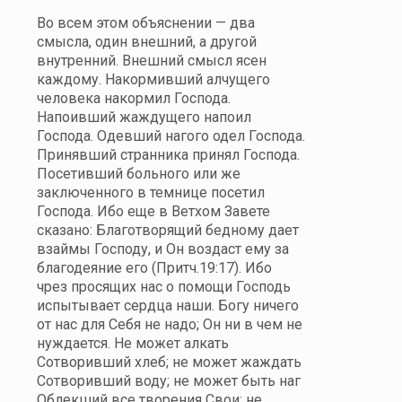
Во всем этом объяснении — два
смысла, один внешний, а другой
внутренний. Внешний смысл ясен
каждому. Накормивший алчущего
человека накормил Господа.
Напоивший жаждущего напоил
Господа. Одевший нагого одел Господа.
Принявший странника принял Господа.
Посетивший больного или же
заключенного в темнице посетил
Господа. Ибо еще в Ветхом Завете
сказано: Благотворящий бедному дает
взаймы Господу, и Он воздаст ему за
благодеяние его (Притч.19:17). Ибо
чрез просящих нас о помощи Господь
испытывает сердца наши. Богу ничего
от нас для Себя не надо; Он ни в чем не
нуждается. Не может алкать
Сотворивший хлеб; не может жаждать
Сотворивший воду; не может быть наг
Облекший все творения Свои; не