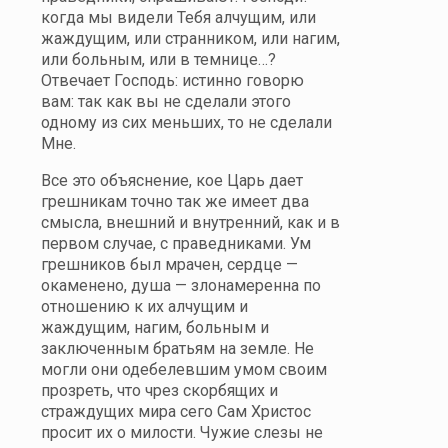
когда мы видели Тебя алчущим, или
жаждущим, или странником, или нагим,
или больным, или в темнице…?
Отвечает Господь: истинно говорю
вам: так как вы не сделали этого
одному из сих меньших, то не сделали
Мне.
Все это объяснение, кое Царь дает
грешникам точно так же имеет два
смысла, внешний и внутренний, как и в
первом случае, с праведниками. Ум
грешников был мрачен, сердце —
окаменено, душа — злонамеренна по
отношению к их алчущим и
жаждущим, нагим, больным и
заключенным братьям на земле. Не
могли они одебелевшим умом своим
прозреть, что чрез скорбящих и
страждущих мира сего Сам Христос
просит их о милости. Чужие слезы не