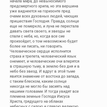
начала мира, до невыносимого
предсмертного хрипа, но эта вершина
уже виднеется на горизонте пред
очами всех духовных людей, чающих
пришествия Господня. Правда, солнце
еще не померкло, и луна не перестала
давать света своего, и звезды не
спали с неба; но, когда все сие
произойдет, о том невозможно будет
более ни писать, ни говорить.
Человеческое сердце исполнится
страха и трепета, человеческий язык
онемеет, и человеческие очи вперятся
в страшную тьму, в землю без дня и в
небо без звезд. И вдруг в этой тьме
явится знамение от востока до запада,
с таким блеском, каким солнце
никогда не могло бы засиять над
нашими головами. И тогда увидят все
племена земные Господа Иисуса
Христа, грядущего на облаках
небесных с силою и славою великою.