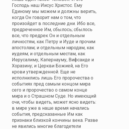
Господь наш Иисус Христос. Ему
Единому мы можем и должны верить,
когда Он говорит нам о том, что
произойдет в последние дни. Ибо все,
предреченное Им, сбылось; сбылось
все, что предрек Он и отдельным
личностям, как Петру и Иуде и прочим
апостолам; и отдельным народам, как
иудеям; и отдельным местам, как
Иерусалиму, Капернауму, Вифсаиде и
Хоразину; и Церкви Божией, на Его
крови утвержденной. Еще не
исполнились лишь Его пророчества о
событиях пред самым концом мира
сего и пророчество о самом конце
мира и о Страшном Суде. Но имеющий
очи, чтобы видеть, может ясно видеть:
в мире уже в наше время начались
события, предсказанные Им как
признаки близкой кончины века. Разве
не явились многие благодетели