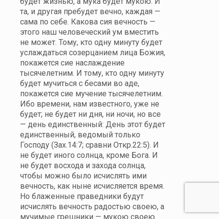
будет жизнью, а мука будет мукою. И
та, и другая пребудет вечно, каждая —
сама по себе. Какова сия вечность —
этого наш человеческий ум вместить
не может. Тому, кто одну минуту будет
услаждаться созерцанием лица Божия,
покажется сие наслаждение
тысячелетним. И тому, кто одну минуту
будет мучиться с бесами во аде,
покажется сие мучение тысячелетним.
Ибо времени, нам известного, уже не
будет; не будет ни дня, ни ночи, но все
— день единственный: День этот будет
единственный, ведомый только
Господу (Зах.14:7; сравни Откр.22:5). И
не будет иного солнца, кроме Бога. И
не будет восхода и захода солнца,
чтобы можно было исчислять ими
вечность, как ныне исчисляется время.
Но блаженные праведники будут
исчислять вечность радостью своею, а
мучимые грешники — мукою своею.