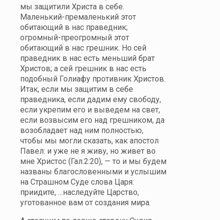
мы защитили Христа в себе.
Маленький-премаленький этот
обитающий в нас праведник;
огромный-преогромный этот
обитающий в нас грешник. Но сей
праведник в нас есть меньший брат
Христов; а сей грешник в нас есть
подобный Голиафу противник Христов.
Итак, если мы защитим в себе
праведника, если дадим ему свободу,
если укрепим его и выведем на свет,
если возвысим его над грешником, да
возобладает над ним полностью,
чтобы мы могли сказать, как апостол
Павел: и уже не я живу, но живет во
мне Христос (Гал.2:20), — то и мы будем
названы благословенными и услышим
на Страшном Суде слова Царя:
приидите, …наследуйте Царство,
уготованное вам от создания мира.