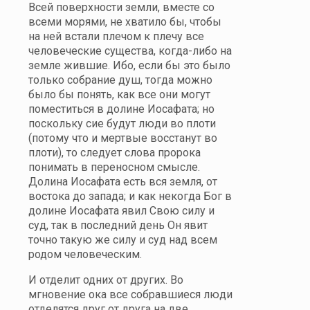
Всей поверхности земли, вместе со
всеми морями, не хватило бы, чтобы
на ней встали плечом к плечу все
человеческие существа, когда-либо на
земле жившие. Ибо, если бы это было
только собрание душ, тогда можно
было бы понять, как все они могут
поместиться в долине Иосафата; но
поскольку сие будут люди во плоти
(потому что и мертвые восстанут во
плоти), то следует слова пророка
понимать в переносном смысле.
Долина Иосафата есть вся земля, от
востока до запада; и как некогда Бог в
долине Иосафата явил Свою силу и
суд, так в последний день Он явит
точно такую же силу и суд над всем
родом человеческим.
И отделит одних от других. Во
мгновение ока все собравшиеся люди
отделятся друг от друга на две