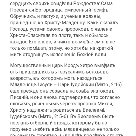
сердцахъ своихъ свидѣтели Рождества: Сама
Пресвятая Богородица, смиренный Ioсифъ-
Обручникъ, и пастухи, и ученые волхвы,
пришедшіе ко Христу-Младенцу. Какъ сказалъ
Господь устами своихъ пророковъ о явленіи
Христа-Спасителя по плоти, такъ и сбылось
каждое Его слово, и никто въ мірѣ не смогъ не
только помѣшать этому, но хотя бы на краткій
мигъ отодвинуть исполненіе Божіей воли.
Могущественный царь Иродъ хитро вывѣдалъ
отъ пришедшихъ въ Іерусалимъ волхвовъ
возрастъ, въ которомъ могъ находиться
Младенецъ Іисусъ – Царь Іудейский (Матѳ., 2:16);
еще прежде онъ созвалъ на совѣтъ знатоковъ
Писаній, и они вновь подтвердили, что согласно
словамъ, реченнымъ черезъ пророка Михея,
Христу надлежитъ родиться въ Виѳлеемѣ
Іудейскомъ (Матѳ., 2: 5-6). Въ Виѳлеемъ былъ
посланъ отборный отрядъ, которому было
поручено «избить всѣхъ младенцевъ» не только
въ самомъ городѣ, но и «во всѣхъ предѣлахъ его отъ