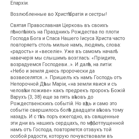
Епархіи.
Возлюбленные во Христѣ братія и сестры!
Святая Православная Церковь въ своихъ
пѣснопѣніяхъ на Праздникъ Рождества по плоти
Господа Бога и Спаса Нашего Iисуса Христа часто
повторяетъ столь милые намъ, людямъ, слова:
«радость» и «веселіе». Уже въ самомъ началѣ
навечерія мы слышимъ возгласъ: «Пріидите,
возрадуемся Господеви…». И далѣе, на литіи:
«Небо и земля днесь пророчески да
возвеселятся…». Пришелъ къ намъ Господь отъ
Непорочной Дѣвы Маріи, «на земли явися и съ
человѣки поживе» какъ предрекъ пророкъ Божій
Варухъ (3; 38) еще за пять вѣковъ до
Рождественскихъ событій. Но вѣдь и само это
событiе свершилось болѣе двадцати вѣковъ тому
назадъ. И с тѣхъ поръ ежегодно, въ священные
эти дни въ нашихъ сердцахъ, по мѣрѣ, отпущенной
намъ отъ Господа, повторяется отзвукъ той
особой радости, которую почувствовали въ