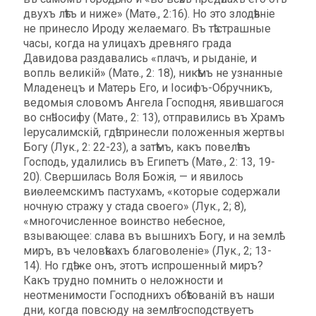
двухъ лѣтъ и ниже» (Матѳ., 2:16). Но это злодѣяніе
не принесло Ироду желаемаго. Въ тѣ страшные
часы, когда на улицахъ древняго града
Давидова раздавались «плачъ, и рыданіе, и
вопль великій» (Матѳ., 2: 18), никѣмъ не узнанные
Младенецъ и Матерь Его, и Іосифъ-Обручникъ,
ведомыя словомъ Ангела Господня, явившагося
во снѣ Іосифу (Матѳ., 2: 13), отправились въ Храмъ
Іерусалимскій, гдѣ принесли положенныя жертвы
Богу (Лук., 2: 22-23), а затѣмъ, какъ повелѣлъ
Господь, удалились въ Египетъ (Матѳ., 2: 13, 19-
20). Свершилась Воля Божiя, — и явилось
виѳлеемскимъ пастухамъ, «которые содержали
ночную стражу у стада своего» (Лук., 2; 8),
«многочисленное воинство небесное,
взывающее: слава въ вышнихъ Богу, и на землѣ
миръ, въ человѣкахъ благоволеніе» (Лук., 2; 13-
14). Но гдѣ же онъ, этотъ испрошенный миръ?
Какъ трудно помнить о неложности и
неотменимости Господнихъ обѣтованій въ наши
дни, когда повсюду на землѣ господствуетъ