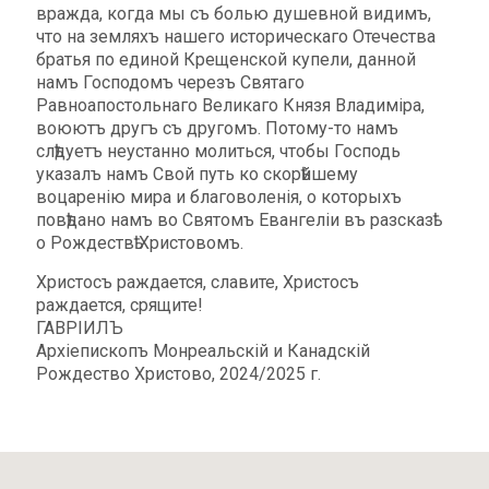
вражда, когда мы съ болью душевной видимъ,
что на земляхъ нашего историческаго Отечества
братья по единой Крещенской купели, данной
намъ Господомъ черезъ Святаго
Равноапостольнаго Великаго Князя Владиміра,
воюютъ другъ съ другомъ. Потому-то намъ
слѣдуетъ неустанно молиться, чтобы Господь
указалъ намъ Свой путь ко скорѣйшему
воцаренію мира и благоволенія, о которыхъ
повѣдано намъ во Святомъ Евангеліи въ разсказѣ
о Рождествѣ Христовомъ.
Христосъ раждается, славите, Христосъ
раждается, срящите!
ГАВРIИЛЪ
Архiепископъ Монреальскiй и Канадскiй
Рождество Христово, 2024/2025 г.