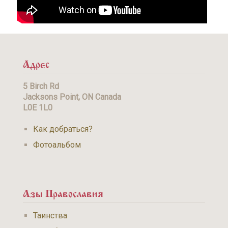
Адрес
5 Birch Rd
Jacksons Point, ON Canada
L0E 1L0
Как добраться?
Фотоальбом
Азы Православия
Таинства