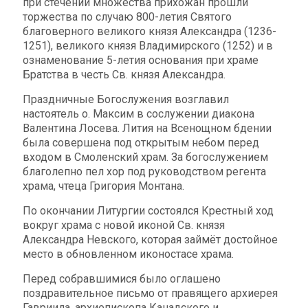
при стечении множества прихожан прошли
торжества по случаю 800-летия Святого
благоверного великого князя Александра (1236-
1251), великого князя Владимирского (1252) и в
ознаменование 5-летия основания при храме
Братства в честь Св. князя Александра.
Праздничные Богослужения возглавил
настоятель о. Максим в сослужении диакона
Валентина Лосева. Лития на Всенощном бдении
была совершена под открытым небом перед
входом в Смоленский храм. За богослужением
благолепно пел хор под руководством регента
храма, чтеца Григория Монтана.
По окончании Литургии состоялся Крестный ход
вокруг храма с новой иконой Св. князя
Александра Невского, которая займёт достойное
место в обновленном иконостасе храма.
Перед собравшимися было оглашено
поздравительное письмо от правящего архиерея
Гавриила, архиепископа Канадского и