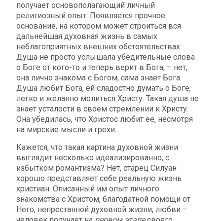
получает основополагающий личный
религиозный опыт. Появляется прочное
основание, на котором может строиться вся
дальнейшая духовная жизнь в самых
неблагоприятных внешних обстоятельствах.
Душа не просто услышала убедительные слова
о Боге от кого-то и теперь верит в Бога, – нет,
она лично знакома с Богом, сама знает Бога.
Душа любит Бога, ей сладостно думать о Боге,
легко и желанно молиться Христу. Такая душа не
знает усталости в своем стремлении к Христу.
Она убедилась, что Христос любит ее, несмотря
на мирские мысли и грехи.
Кажется, что такая картина духовной жизни
выглядит несколько идеализированно, с
избытком романтизма? Нет, старец Силуан
хорошо представляет себе реальную жизнь
христиан. Описанный им опыт личного
знакомства с Христом, благодатной помощи от
Него, непрестанной духовной жизни, любви –
человек получает на
первом этапе
своего