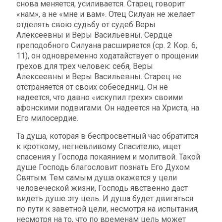
снова меняется, усиливается. Старец говорит
«нам», а не «мне и вам». Отец Силуан не желает
отделять свою судьбу от судеб Веры
Алексеевны и Веры Васильевны. Сердце
преподобного Силуана расширяется (ср. 2 Кор. 6,
11), он одновременно ходатайствует о прощении
грехов для трех человек: себя, Веры
Алексеевны и Веры Васильевны. Старец не
отстраняется от своих собеседниц. Он не
надеется, что давно «искупил грехи» своими
афонскими подвигами. Он надеется на Христа, на
Его милосердие.
Та душа, которая в беспросветный час обратится
к кроткому, негневливому Спасителю, ищет
спасения у Господа покаянием и молитвой. Такой
душе Господь благословит познать Его Духом
Святым. Тем самым душа окажется у цели
человеческой жизни, Господь явственно даст
видеть душе эту цель. И душа будет двигаться
по пути к заветной цели, несмотря на испытания,
несмотря на то, что по временам цель может