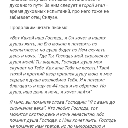
духовного пути. За ним следует
второй этап
–
время духовных испытаний, про него тоже не
забывает отец Силуан.
Продолжим читать письмо:
«Вот Какой наш Господь, и Он хочет в наших
душах жить, но Его можно и потерять по
неопытности, но душа будет по Нем скучать
день и ночь: ‟Где Ты, Господь мой, скрылся от
души моей! Ты видишь, Господи, душа моя
скучает по Тебе. Как мне Тебя не искать! Твой
тихий и кроткий взор привлек душу мою, и мое
сердце и душа возлюбила Тебя. И я потерял
благодать и ищу ее 44 года и не обретаю. Но
душа, ища день и ночь, и хочет найти”.
Я мню, вы помните слова Господни: ‟Я с вами до
скончания века”. Кто любит Господа, тот
молится охотно день и ночь ненасытно, ибо
помнит душа Господа, с Ним хочет жить. Господь
не помянет нам грехов, но по милосердию и