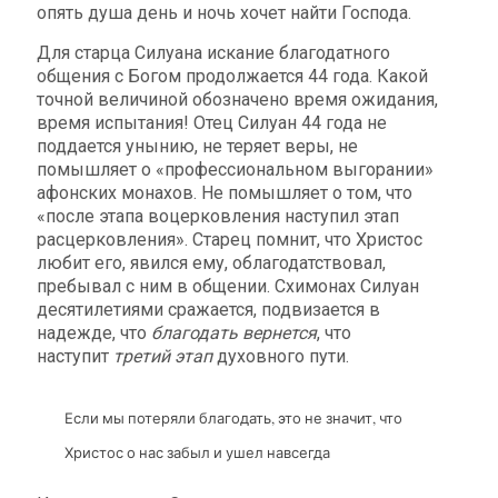
опять душа день и ночь хочет найти Господа.
Для старца Силуана искание благодатного
общения с Богом продолжается 44 года. Какой
точной величиной обозначено время ожидания,
время испытания! Отец Силуан 44 года не
поддается унынию, не теряет веры, не
помышляет о «профессиональном выгорании»
афонских монахов. Не помышляет о том, что
«после этапа воцерковления наступил этап
расцерковления». Старец помнит, что Христос
любит его, явился ему, облагодатствовал,
пребывал с ним в общении. Схимонах Силуан
десятилетиями сражается, подвизается в
надежде, что
благодать вернется
, что
наступит
третий этап
духовного пути.
Если мы потеряли благодать, это не значит, что
Христос о нас забыл и ушел навсегда