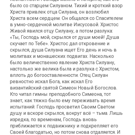
было со старцем Силуаном. Тихий и кроткий взор
Христа привлек отца Силуана, он возлюбил
Христа всем сердцем. Он общался со Спасителем
в умно-сердечной молитве Иисусовой. Христос
Живой явился отцу Силуану, а потом разлука:
«Ты, Господь мой, скрылся от души моей! Душа
скучает по Тебе». Христос дал откровение и
скрылся, душа Силуана ищет Его день и ночь в
молитвах и монашеских подвигах. Насколько
было величественно явление Христа Силуану,
настолько же велика была и разлука с Христом,
вплоть до богооставленности. Отец Силуан
ревностно искал Бога, как искал Его
византийский святой Симеон Новый Богослов.
Кто читал гимны преподобного Симеона, тот
знает, как тяжко было ему переживать время
испытаний: Господь просветил Своим Светом
душу и вскоре скрылся, вокруг всё – тьма. Лишь
изредка, по временам, Господь вновь
приближается к подвижнику и подкрепляет его
Своей благодатью, но потом снова отдаляется. И