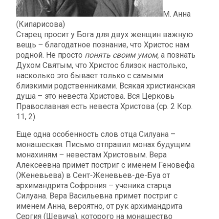
М. Анна
(Кипарисова)
Старец просит у Бога для двух женщин важную
вещь – благодатное познание, что Христос нам
родной. Не просто
понять своим умом
, а познать
Духом Святым, что Христос близок настолько,
насколько это бывает только с самыми
близкими родственниками. Всякая христианская
душа – это невеста Христова. Вся Церковь
Православная есть невеста Христова (ср. 2 Кор.
11, 2).
Еще одна особенность слов отца Силуана –
монашеская. Письмо отправил монах будущим
монахиням – невестам Христовым. Вера
Алексеевна примет постриг с именем Геновефа
(Женевьева) в Сент-Женевьев-де-Буа от
архимандрита Софрония – ученика старца
Силуана. Вера Васильевна примет постриг с
именем Анна, вероятно, от рук архимандрита
Сергия (Шевича), которого на монашество