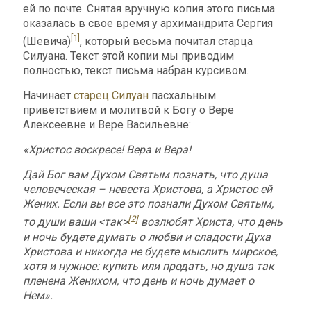
ей по почте. Снятая вручную копия этого письма
оказалась в свое время у архимандрита Сергия
[1]
(Шевича)
, который весьма почитал старца
Силуана. Текст этой копии мы приводим
полностью, текст письма набран курсивом.
Начинает
старец Силуан
пасхальным
приветствием и молитвой к Богу о Вере
Алексеевне и Вере Васильевне:
«Христос воскресе! Вера и Вера!
Дай Бог вам Духом Святым познать, что душа
человеческая – невеста Христова, а Христос ей
Жених. Если вы все это познали Духом Святым,
[2]
то души ваши <так>
возлюбят Христа, что день
и ночь будете думать о любви и сладости Духа
Христова и никогда не будете мыслить мирское,
хотя и нужное: купить или продать, но душа так
пленена Женихом, что день и ночь думает о
Нем».