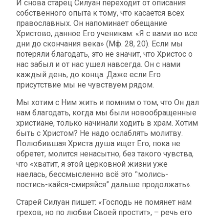
И снова старец Силуан переходит от описания
собственного опыта к тому, что касается всех
православных. Он напоминает обещание
Христово, данное Его ученикам: «Я с вами во все
дни до скончания века» (Мф. 28, 20). Если мы
потеряли благодать, это не значит, что Христос о
нас забыл и от нас ушел навсегда. Он с нами
каждый день, до конца. Даже если Его
присутствие мы не чувствуем рядом.
Мы хотим с Ним жить и помним о том, что Он дал
нам благодать, когда мы были новообращенные
христиане, только начинали ходить в храм. Хотим
быть с Христом? Не надо ослаблять молитву.
Полюбившая Христа душа ищет Его, пока не
обретет, молится ненасытно, без такого чувства,
что «хватит, я этой церковной жизни уже
наелась, бессмысленно всё это ‟молись-
постись-кайся-смиряйся” дальше продолжать».
Старей Силуан пишет: «Господь не помянет нам
грехов, но по любви Своей простит», – речь его