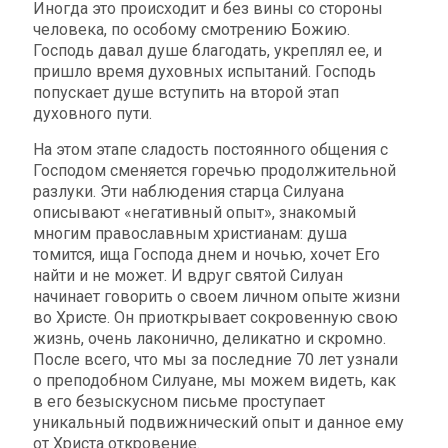
Иногда это происходит и без вины со стороны
человека, по особому смотрению Божию.
Господь давал душе благодать, укреплял ее, и
пришло время духовных испытаний. Господь
попускает душе вступить на второй этап
духовного пути.
На этом этапе сладость постоянного общения с
Господом сменяется горечью продолжительной
разлуки. Эти наблюдения старца Силуана
описывают «негативный опыт», знакомый
многим православным христианам: душа
томится, ища Господа днем и ночью, хочет Его
найти и не может. И вдруг святой Силуан
начинает говорить о своем личном опыте жизни
во Христе. Он приоткрывает сокровенную свою
жизнь, очень лаконично, деликатно и скромно.
После всего, что мы за последние 70 лет узнали
о преподобном Силуане, мы можем видеть, как
в его безыскусном письме проступает
уникальный подвижнический опыт и данное ему
от Христа откровение.