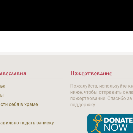
авославия
Пожертвование
тва
Пожалуйста, используйте к
ниже, чтобы отправить онл
бы
пожертвование. Спасибо за
сти себя в храме
поддержку.
равильно подать записку