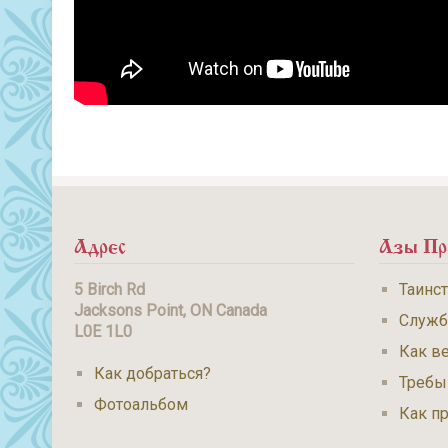
Адрес
Азы Пр
5 Birch Rd
Таинс
Jacksons Point, ON Canada
Служ
L0E 1L0
Как ве
Как добраться?
Требы
Фотоальбом
Как п