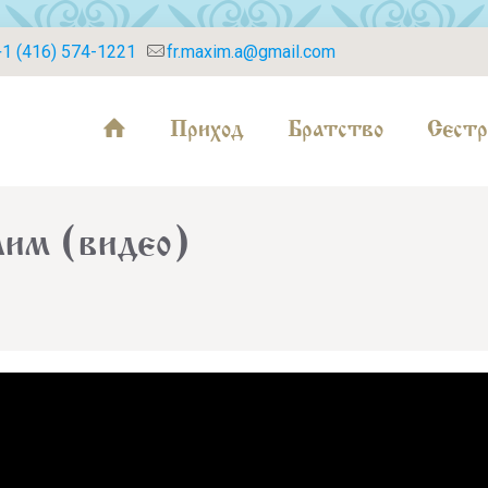
+1 (416) 574-1221
fr.maxim.a@gmail.com
Приход
Братство
Сестр
лим (видео)