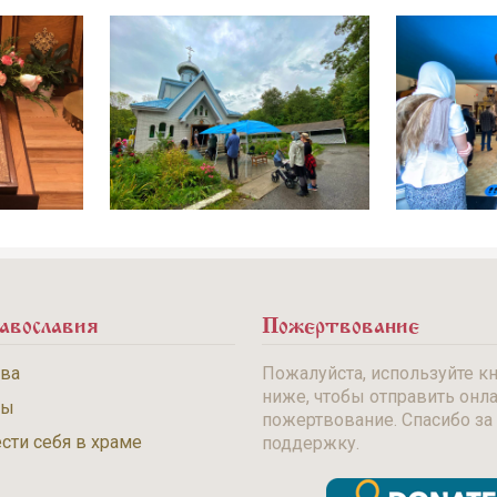
авославия
Пожертвование
тва
Пожалуйста, используйте к
ниже, чтобы отправить онл
бы
пожертвование. Спасибо за
сти себя в храме
поддержку.