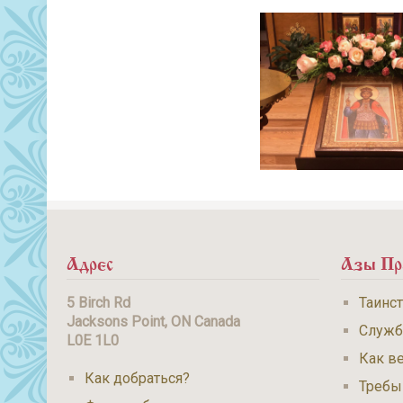
Адрес
Азы Пр
5 Birch Rd
Таинс
Jacksons Point, ON Canada
Служ
L0E 1L0
Как ве
Как добраться?
Требы